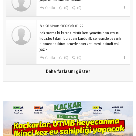
Yanıtla
(0)
(0)
s
/ 28 Nisan 2009 Salı 01:22
cok sacma bi karar almistir hem yonetim hem ersun
hoca.bu takimi bu adam kurdu ilk senesinde basarili
olamasada ikinci senede sans verilmesi lazimdi cok
yazik
Yanıtla
(0)
(0)
Daha fazlasını göster