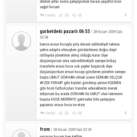
dilerim yıllar sonra şampiyonluk havası yaşattın bize
sağol hocam
Yanıtla
(0)
(0)
gurbetdeki pazarlı 06 53
/ 28 Nisan 2009 Salı
02:58
bence ersun hocayla yola devam edilmeliydi takıma
şehre adapte olmuşken gönderılmesi doğru deyıl
istifayıda yönetimin almış olduğu karar diye
düşünüyorum ama sabredilmeliydi seneye birkaç
transferle ersun hoca cok şeyler başarırdı diye
düşünüyordum.ersun hocayı gönderen yönetim seneye
başta UMUT GÖKHAN olmak üzere SERKAN SELÇUK
AYZEK FERHAT gibi kişileri gönderip yerine EGEMEN
gibi hırslı futbolcuları transfer edeceklermı merak
ediyorum.bu arada GÖKHAN ile UMUT olan takımının
başına HOSE MORİNYO getirseler bile şampiyon
yapamaz ersun hoca ne etsin
Yanıtla
(0)
(0)
from
/ 28 Nisan 2009 Salı 02:34
yaparsın hocam ben kefilim...