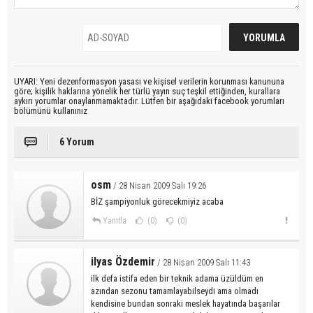
UYARI: Yeni dezenformasyon yasası ve kişisel verilerin korunması kanununa
göre; kişilik haklarına yönelik her türlü yayın suç teşkil ettiğinden, kurallara
aykırı yorumlar onaylanmamaktadır. Lütfen bir aşağıdaki facebook yorumları
bölümünü kullanınız
6 Yorum
osm
/ 28 Nisan 2009 Salı 19:26
BİZ şampiyonluk görecekmiyiz acaba
Yanıtla
(0)
(0)
ilyas Özdemir
/ 28 Nisan 2009 Salı 11:43
ilk defa istifa eden bir teknik adama üzüldüm en
azından sezonu tamamlayabilseydi ama olmadı
kendisine bundan sonraki meslek hayatında başarılar