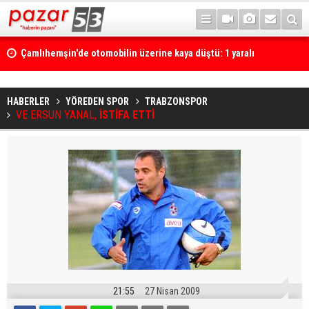
Çamlıhemşin'de otomobilin üzerine kaya düştü: 1 yaralı
HABERLER
YÖREDEN SPOR
TRABZONSPOR
VE ERSUN YANAL,
İSTİFA ETTİ
21:55
27 Nisan 2009