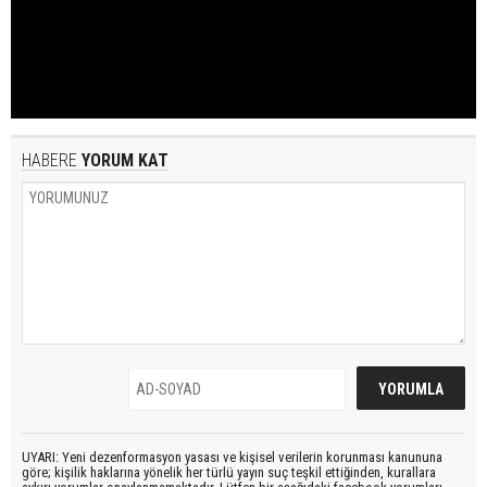
HABERE
YORUM KAT
UYARI: Yeni dezenformasyon yasası ve kişisel verilerin korunması kanununa
göre; kişilik haklarına yönelik her türlü yayın suç teşkil ettiğinden, kurallara