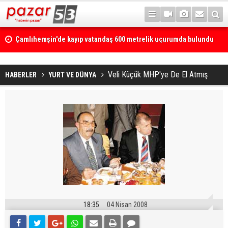
Çamlıhemşin'de kayıp vatandaş 600 metrelik uçurumda bulundu
Veli Küçük MHP'ye De El Atmış
HABERLER
YURT VE DÜNYA
18:35
04 Nisan 2008