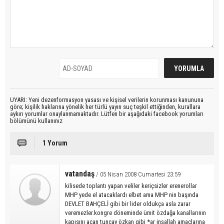
UYARI: Yeni dezenformasyon yasası ve kişisel verilerin korunması kanununa
göre; kişilik haklarına yönelik her türlü yayın suç teşkil ettiğinden, kurallara
aykırı yorumlar onaylanmamaktadır. Lütfen bir aşağıdaki facebook yorumları
bölümünü kullanınız
1 Yorum
vatandaş
/ 05 Nisan 2008 Cumartesi 23:59
kilisede toplantı yapan veliler keriçsizler erenerollar
MHP yede el atacaklardı elbet ama MHP nin başında
DEVLET BAHÇELİ gibi bir lider oldukça asla zarar
veremezler.kongre döneminde ümit özdağa kanallarının
kapısını açan tuncay özkan gibi *ar inşallah amaçlarına