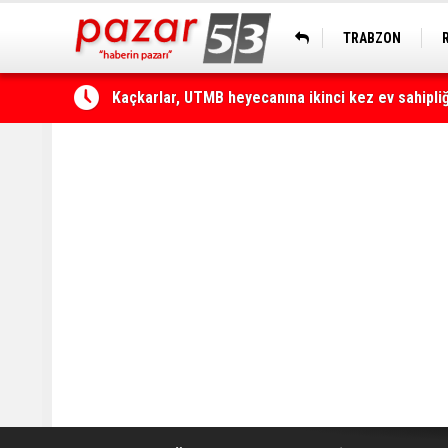
TRABZON
Kaçkarlar, UTMB heyecanına ikinci kez ev sahipli
Çamlıhemşin'de otomobilin üzerine kaya düştü: 1 