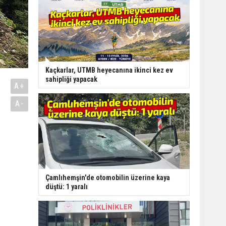
Kaçkarlar, UTMB heyecanına ikinci kez ev
sahipliği yapacak
A+
A-
Çamlıhemşin'de otomobilin üzerine kaya
düştü: 1 yaralı