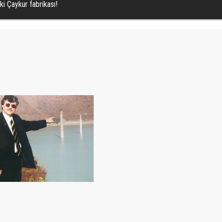
i Çaykur fabrikası!