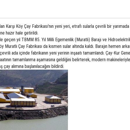
lan Karşı Köy Çay Fabrikası'nın yeni yeri, etrafı sularla çevrili bir yarımada
e hazır hale getirildi.
de geçen yıl TBMM 85. Yıl Milli Egemenlik (Muratlı) Barajı ve Hidroelektri
ı Köy Muratlı Çay Fabrikası da kısmen sular altında kaldı. Barajın hemen ark
a çevrili ada içinde fabrikanın yeni yerinin inşaatı tamamlandı. Çay-Kur Ge
şaatının tamamlanma aşamasına geldiğini belirterek, modern makineleriyle
çay alımına başlanılacağını bildirdi.