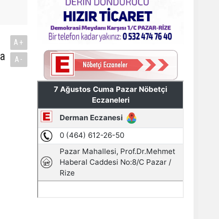
A+
da
A-