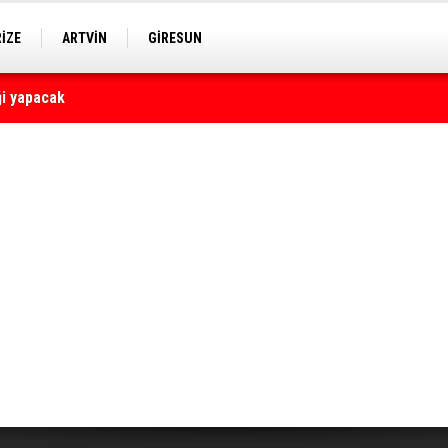
RİZE
ARTVİN
GİRESUN
ği yapacak
yaralı