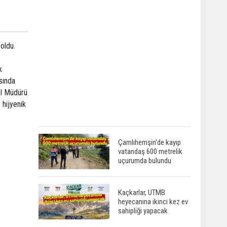
 oldu.
k
asında
nel Müdürü
 hijyenik
Çamlıhemşin'de kayıp
vatandaş 600 metrelik
uçurumda bulundu
Kaçkarlar, UTMB
heyecanına ikinci kez ev
sahipliği yapacak