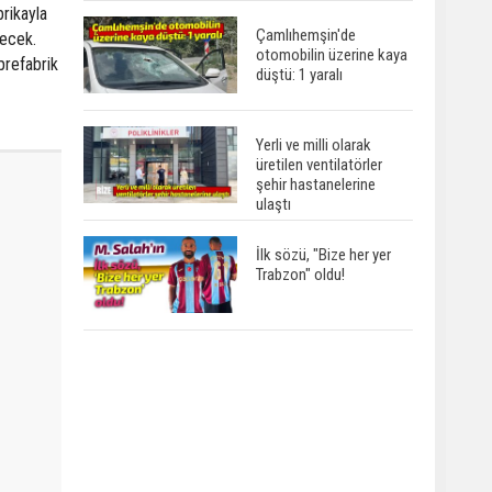
brikayla
Çamlıhemşin'de
necek.
otomobilin üzerine kaya
prefabrik
düştü: 1 yaralı
Yerli ve milli olarak
üretilen ventilatörler
şehir hastanelerine
ulaştı
İlk sözü, "Bize her yer
Trabzon" oldu!