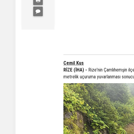
Cemil Kus
RİZE (İHA) -
Rize'nin Çamlıhemşin ilç
metrelik uçuruma yuvarlanması sonucu