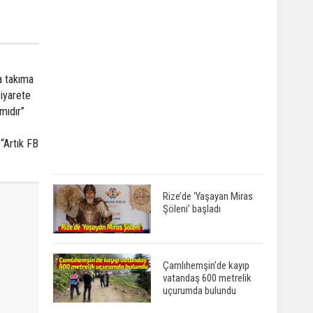
a takıma
ziyarete
mıdır”
“Artık FB
Rize’de ‘Yaşayan Miras
Şöleni’ başladı
Çamlıhemşin'de kayıp
vatandaş 600 metrelik
uçurumda bulundu