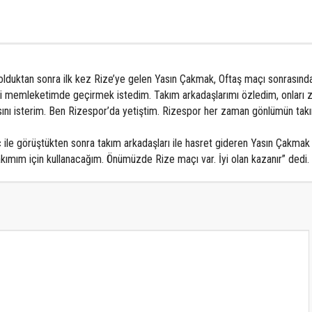
lduktan sonra ilk kez Rize’ye gelen Yasın Çakmak, Oftaş maçı sonrasınd
nimi memleketimde geçirmek istedim. Takım arkadaşlarımı özledim, onları 
ını isterim. Ben Rizespor’da yetiştim. Rizespor her zaman gönlümün takı
 ile görüştükten sonra takım arkadaşları ile hasret gideren Yasın Çakmak 
ımım için kullanacağım. Önümüzde Rize maçı var. İyi olan kazanır” dedi.