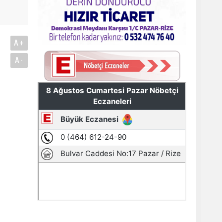
A+
A-