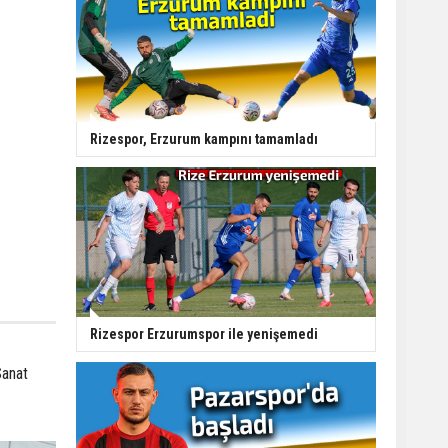
Rizespor, Erzurum kampını tamamladı
Rizespor Erzurumspor ile yenişemedi
Sanat