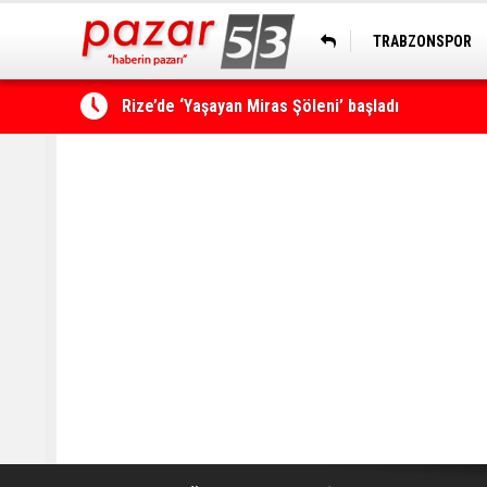
TRABZONSPOR
HOPASPOR
Çamlıhemşin'de kayıp vatandaş 600 metrelik uçu