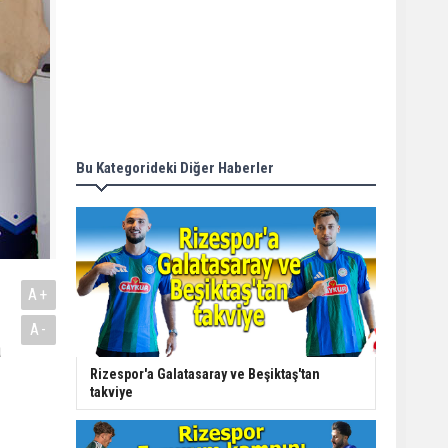
Bu Kategorideki Diğer Haberler
A+
A-
a
Rizespor'a Galatasaray ve Beşiktaş'tan
takviye