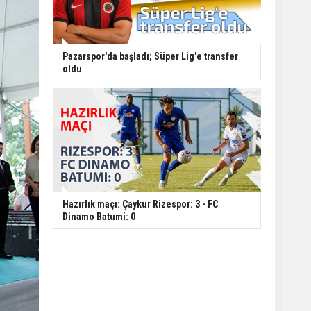
Pazarspor'da başladı; Süper Lig'e transfer
oldu
Hazırlık maçı: Çaykur Rizespor: 3 - FC
Dinamo Batumi: 0