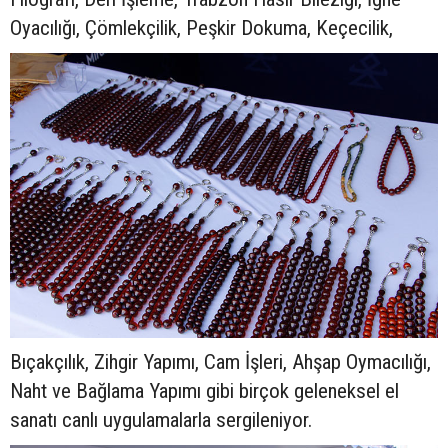
Oyacılığı, Çömlekçilik, Peşkir Dokuma, Keçecilik,
Bıçakçılık, Zihgir Yapımı, Cam İşleri, Ahşap Oymacılığı,
Naht ve Bağlama Yapımı gibi birçok geleneksel el
sanatı canlı uygulamalarla sergileniyor.