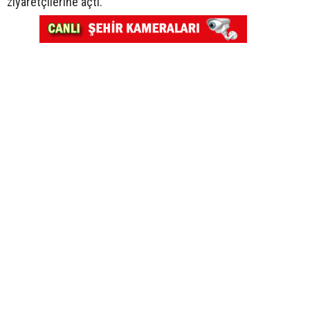
ziyaretçilerine açtı.