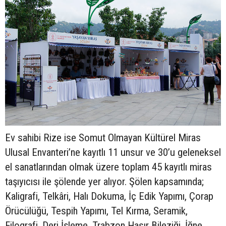
Ev sahibi Rize ise Somut Olmayan Kültürel Miras
Ulusal Envanteri’ne kayıtlı 11 unsur ve 30’u geleneksel
el sanatlarından olmak üzere toplam 45 kayıtlı miras
taşıyıcısı ile şölende yer alıyor. Şölen kapsamında;
Kaligrafi, Telkâri, Halı Dokuma, İç Edik Yapımı, Çorap
Örücülüğü, Tespih Yapımı, Tel Kırma, Seramik,
Filografi, Deri İşleme, Trabzon Hasır Bileziği, İğne