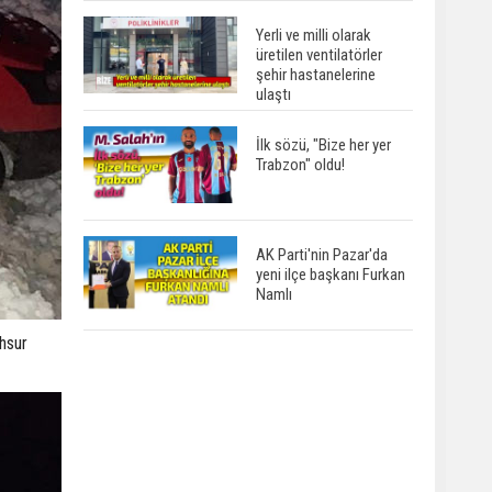
Yerli ve milli olarak
üretilen ventilatörler
şehir hastanelerine
ulaştı
İlk sözü, "Bize her yer
Trabzon" oldu!
AK Parti'nin Pazar'da
yeni ilçe başkanı Furkan
Namlı
ahsur