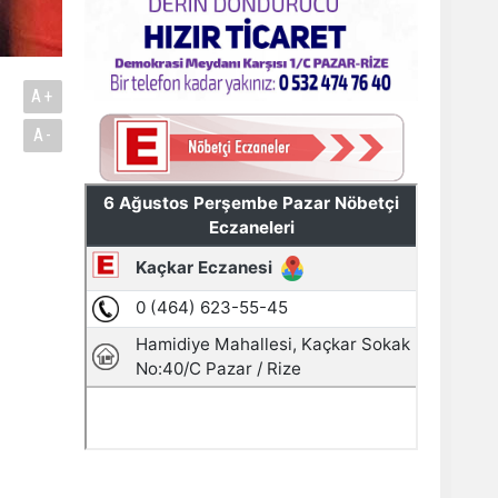
A+
A-