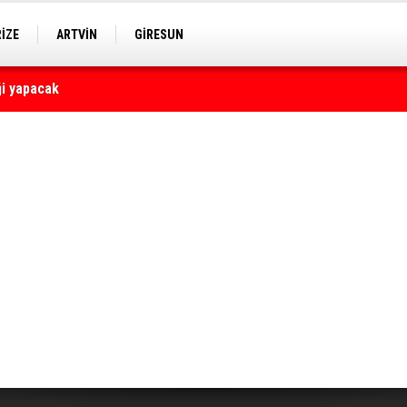
RİZE
ARTVİN
GİRESUN
yaralı