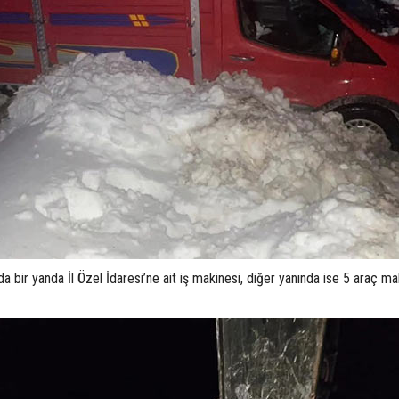
a bir yanda İl Özel İdaresi’ne ait iş makinesi, diğer yanında ise 5 araç m