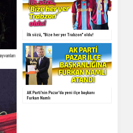
İlk sözü, "Bize her yer Trabzon" oldu!
ayvanları
AK Parti'nin Pazar'da yeni ilçe başkanı
Furkan Namlı