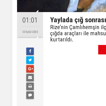
Yaylada çığ sonrası
01:01
Rize’nin Çamlıhemşin ilç
çığda araçları ile mahs
23 Eylül 2025
kurtarıldı.