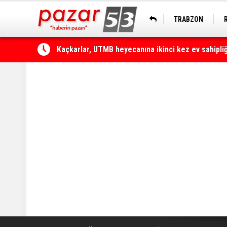
TRABZON
Çamlıhemşin'de otomobilin üzerine kaya düştü: 1 