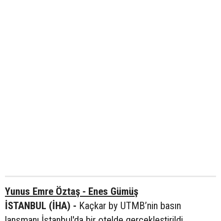
Yunus Emre Öztaş - Enes Gümüş
İSTANBUL (İHA) -
Kaçkar by UTMB’nin basın
lansmanı İstanbul'da bir otelde gerçekleştirildi.