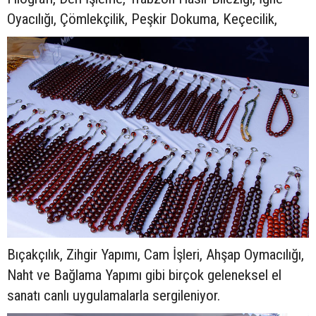
Oyacılığı, Çömlekçilik, Peşkir Dokuma, Keçecilik,
Bıçakçılık, Zihgir Yapımı, Cam İşleri, Ahşap Oymacılığı,
Naht ve Bağlama Yapımı gibi birçok geleneksel el
sanatı canlı uygulamalarla sergileniyor.