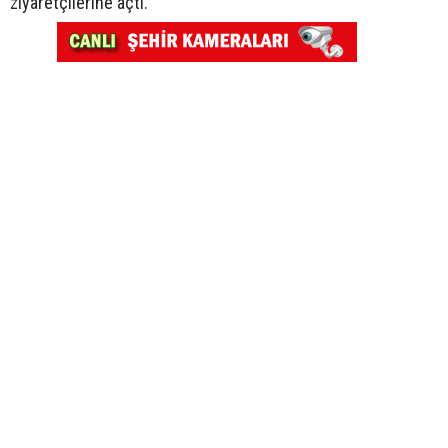
ziyaretçilerine açtı.