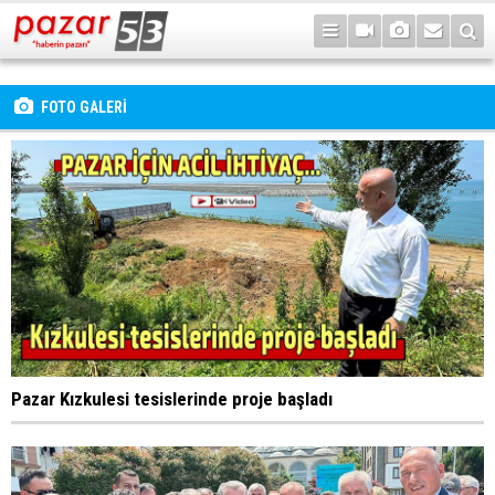
FOTO GALERİ
Pazar Kızkulesi tesislerinde proje başladı