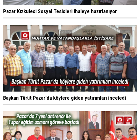
Pazar Kızkulesi Sosyal Tesisleri ihaleye hazırlanıyor
Başkan Türüt Pazar'da köylere giden yatırımları inceledi