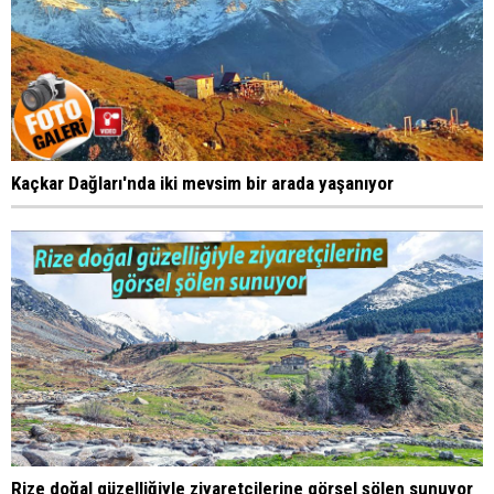
Kaçkar Dağları'nda iki mevsim bir arada yaşanıyor
Rize doğal güzelliğiyle ziyaretçilerine görsel şölen sunuyor