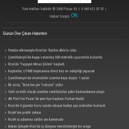
Tüm Hakları Saklıdır © 2000
Pazar 53
| 0 540 612 53 53 |
Haber Scripti
Günün Öne Çıkan Haberleri
Pembe elbisesiyle Rize'nin 'Barbie Abla'sı oldu
Çamlıhemşin'de kayıp vatandaş 600 metrelik uçurumda bulundu
Rize’de ‘Yaşayan Miras Şöleni’ başladı
Kaçkarlar, UTMB heyecanına ikinci kez ev sahipliği yapacak
Çamlıhemşin'de otomobilin üzerine kaya düştü: 1 yaralı
İlk sözü, "Bize her yer Trabzon" oldu!
Yerli ve milli olarak üretilen ventilatörler şehir hastanelerine ulaştı
AK Parti'nin Pazar'da yeni ilçe başkanı Furkan Namlı
Rize'de 4 gündür boru içinde sıkışan kediyi çay üreticileri kurtardı
Rizeli'nin pratik zekası
Rizeli iş adamına saldırı anı kamerada
Bakan Şimşek Rize'de iş dünyası temsilcileriyle bir araya