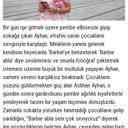
Bir gün işe gitmek üzere pembe elbisesini giyip
sokağa çıkan Ayhan, etrafını saran çocukların
sevgisiyle karşılaştı. Miniklerin yanına gelerek
kendisini heyecanla ‘Barbie’ye benzeterek ‘Barbie
abla' diye seslenmesi ve onunla fotoğraf çektirmek
istemesi üzerine büyük bir mutluluk yaşayan Ayhan,
samimi sevinci karşılıksız bırakmadı. Çocukların
yüzünü güldürmekten güç alan Aslıhan Ayhan, o
günden sonra gardırobunu pembe ağırlıklı kıyafetlerle
yenileyerek tarzını bir yaşam biçimine dönüştürdü.
Zamanla sokakta yürürken tanımadığı çocukların gelip
sarıldığını, "Barbie abla seni çok seviyoruz" diyerek
ilgi gösterdiklerini belirten Ayhan, çevreden gelen bazı