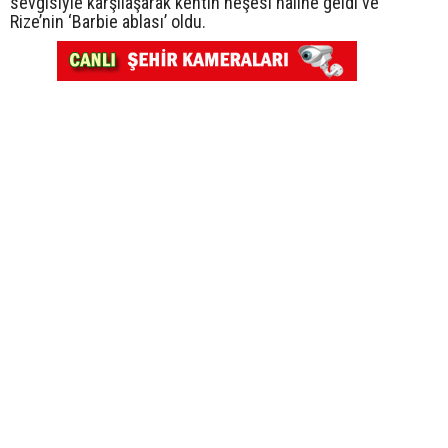
sevgisiyle karşılaşarak kentin neşesi haline geldi ve
Rize’nin ‘Barbie ablası’ oldu.