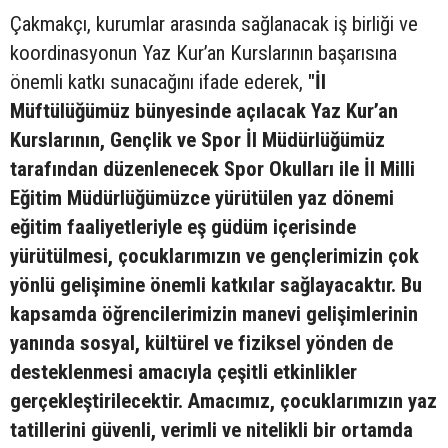
Çakmakçı, kurumlar arasında sağlanacak iş birliği ve
koordinasyonun Yaz Kur’an Kurslarının başarısına
önemli katkı sunacağını ifade ederek,
"İl
Müftülüğümüz bünyesinde açılacak Yaz Kur’an
Kurslarının, Gençlik ve Spor İl Müdürlüğümüz
tarafından düzenlenecek Spor Okulları ile İl Milli
Eğitim Müdürlüğümüzce yürütülen yaz dönemi
eğitim faaliyetleriyle eş güdüm içerisinde
yürütülmesi, çocuklarımızın ve gençlerimizin çok
yönlü gelişimine önemli katkılar sağlayacaktır. Bu
kapsamda öğrencilerimizin manevi gelişimlerinin
yanında sosyal, kültürel ve fiziksel yönden de
desteklenmesi amacıyla çeşitli etkinlikler
gerçekleştirilecektir. Amacımız, çocuklarımızın yaz
tatillerini güvenli, verimli ve nitelikli bir ortamda