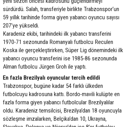
yeni sezon öncesi kadrosunu güçlendirmeyi
sürdürdü. Salah, transferiyle birlikte Trabzonspor’un
59 yıllık tarihinde forma giyen yabancı oyuncu sayısı
207’ye yükseldi.
Karadeniz ekibi, tarihindeki ilk yabancı transferini
1970-71 sezonunda Romanyalı futbolcu Reculen
Koska ile gerçekleştirirken, Süper Lig dönemindeki ilk
yabancı oyuncu transferini ise 1985-86 sezonunda
Alman futbolcu Jürgen Groh ile yaptı.
En fazla Brezilyalı oyuncular tercih edildi
Trabzonspor, bugüne kadar 54 farklı ülkeden
futbolcuyu kadrosuna kattı. Bordo-mavili kulüpte en
fazla forma giyen yabancı futbolcular Brezilyalılar
oldu. Karadeniz temsilcisi, Brezilya’dan 18 oyuncuyla
sözleşme imzalarken, Belçika’dan 10, Ukrayna,
Slovakya, Polonya ve Nijerya’dan ise 8’er futbolcu