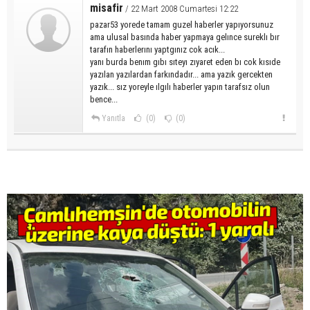
misafir
/ 22 Mart 2008 Cumartesi 12:22
pazar53 yorede tamam guzel haberler yapıyorsunuz
ama ulusal basında haber yapmaya gelınce sureklı bır
tarafın haberlerını yaptgınız cok acık...
yanı burda benım gıbı sıteyı zıyaret eden bı cok kısıde
yazılan yazılardan farkındadır... ama yazık gercekten
yazık... sız yoreyle ılgılı haberler yapın tarafsız olun
bence...
Yanıtla
(0)
(0)