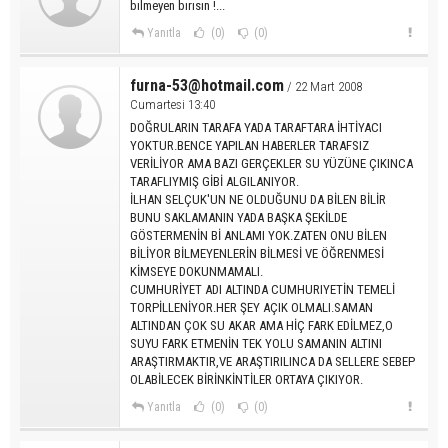
bılmeyen bırısın !...
Yanıtla
(0)
(0)
furna-53@hotmail.com
/ 22 Mart 2008
Cumartesi 13:40
DOĞRULARIN TARAFA YADA TARAFTARA İHTİYACI
YOKTUR.BENCE YAPILAN HABERLER TARAFSIZ
VERİLİYOR AMA BAZI GERÇEKLER SU YÜZÜNE ÇIKINCA
TARAFLIYMIŞ GİBİ ALGILANIYOR.
İLHAN SELÇUK'UN NE OLDUĞUNU DA BİLEN BİLİR
BUNU SAKLAMANIN YADA BAŞKA ŞEKİLDE
GÖSTERMENİN Bİ ANLAMI YOK.ZATEN ONU BİLEN
BİLİYOR BİLMEYENLERİN BİLMESİ VE ÖĞRENMESİ
KİMSEYE DOKUNMAMALI.
CUMHURİYET ADI ALTINDA CUMHURIYETİN TEMELİ
TORPİLLENİYOR.HER ŞEY AÇIK OLMALI.SAMAN
ALTINDAN ÇOK SU AKAR AMA HİÇ FARK EDİLMEZ,O
SUYU FARK ETMENİN TEK YOLU SAMANIN ALTINI
ARAŞTIRMAKTIR,VE ARAŞTIRILINCA DA SELLERE SEBEP
OLABİLECEK BİRİNKİNTİLER ORTAYA ÇIKIYOR.
Yanıtla
(0)
(0)