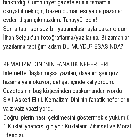
biriktirdiği Cumhuriyet gazetelerinin tamamını
okuyabilmek için, bazen cumartesi ya da pazarları
evden dışarı çıkmazdım. Tahayyül edin!
Sonra tabii sonsuz bir yabancılaşmayla bakar oldum
İlhan Selçuk'un fotoğraflarına/yazılarına. Bi zamanlar
yazılarına taptığım adam BU MUYDU? ESASINDA?
KEMALİZM DİNİ'NİN FANATİK NEFERLERİ
İnternette flaşlanmışsa yazıları, dayanmışsa göz
hizama yani okuyor; dehşet içinde kalıyordum.
Gazetesinin baş köşesinden başkumandanlıyordu
Sivil-Askeri Elit'i. Kemalizm Dini'nin fanatik neferlerini
vaiz vaiz vaazlıyordu.
Doğru iplerin nasıl çekilmesini göstermekle yükümlü
1 KuklaOynatıcısı gibiydi: Kuklaların Zihinsel ve Moral
Efendisi.