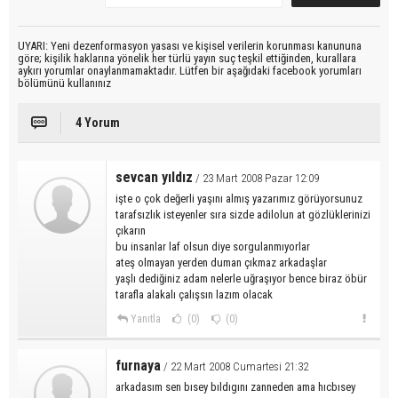
UYARI: Yeni dezenformasyon yasası ve kişisel verilerin korunması kanununa
göre; kişilik haklarına yönelik her türlü yayın suç teşkil ettiğinden, kurallara
aykırı yorumlar onaylanmamaktadır. Lütfen bir aşağıdaki facebook yorumları
bölümünü kullanınız
4 Yorum
sevcan yıldız
/ 23 Mart 2008 Pazar 12:09
işte o çok değerli yaşını almış yazarımız görüyorsunuz
tarafsızlık isteyenler sıra sizde adilolun at gözlüklerinizi
çıkarın
bu insanlar laf olsun diye sorgulanmıyorlar
ateş olmayan yerden duman çıkmaz arkadaşlar
yaşlı dediğiniz adam nelerle uğraşıyor bence biraz öbür
tarafla alakalı çalışsın lazım olacak
Yanıtla
(0)
(0)
furnaya
/ 22 Mart 2008 Cumartesi 21:32
arkadasım sen bısey bıldıgını zanneden ama hıcbısey