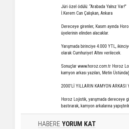
Jüri özel ödülü: “Arabada Yalnız Var!”
İ.Kerem Can Çalışkan, Ankara
Dereceye girenler, Kasım ayında Horoz L
üyelerinin elinden alacaklar.
Yarışmada birinciye 4.000 YTL, ikinci
olarak Cumhuriyet Altını verilecek.
Sonuçlar www.horoz.com.tr Horoz Lojis
kamyon arkası yazıları, Metin Üstündağ
2000’Lİ YILLARIN KAMYON ARKASI
Horoz Lojistik, yarışmada dereceye gi
bastırarak, kamyon arkalarına yapıştır
HABERE
YORUM KAT