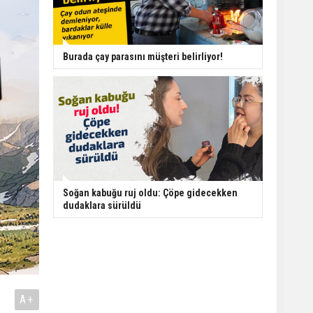
Burada çay parasını müşteri belirliyor!
Soğan kabuğu ruj oldu: Çöpe gidecekken
dudaklara sürüldü
A+