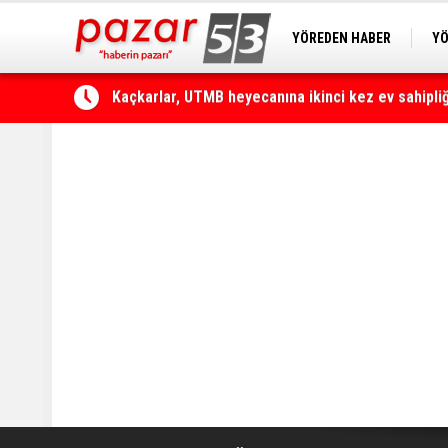
YÖREDEN HABER
YÖ
PAZAR KAMERA
RİZ
Çamlıhemşin'de otomobilin üzerine kaya düştü: 1 