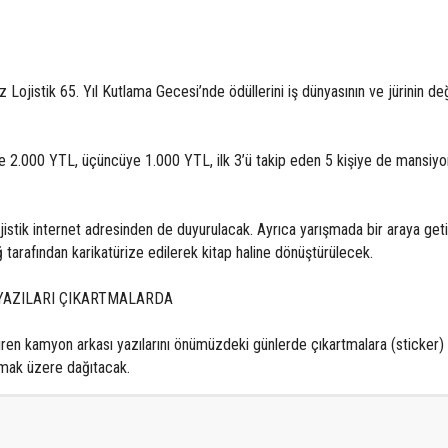
ojistik 65. Yıl Kutlama Gecesi’nde ödüllerini iş dünyasının ve jürinin değ
ye 2.000 YTL, üçüncüye 1.000 YTL, ilk 3’ü takip eden 5 kişiye de mansiyo
tik internet adresinden de duyurulacak. Ayrıca yarışmada bir araya geti
 tarafından karikatürize edilerek kitap haline dönüştürülecek.
 YAZILARI ÇIKARTMALARDA
ren kamyon arkası yazılarını önümüzdeki günlerde çıkartmalara (sticker)
ılmak üzere dağıtacak.