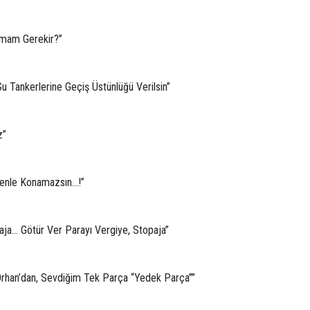
apmam Gerekir?”
u Tankerlerine Geçiş Üstünlüğü Verilsin”
z”
enle Konamazsın...!”
aja… Götür Ver Parayı Vergiye, Stopaja”
rhan’dan, Sevdiğim Tek Parça “Yedek Parça””