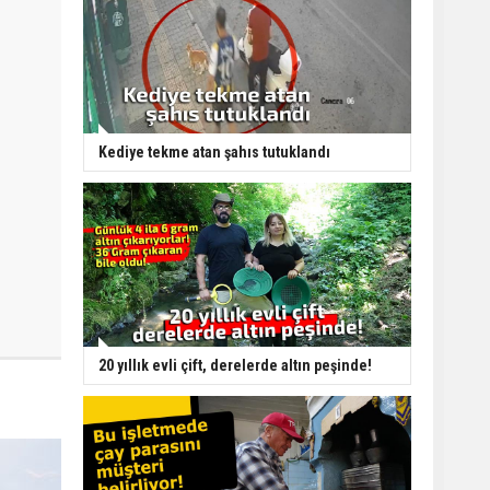
Kediye tekme atan şahıs tutuklandı
20 yıllık evli çift, derelerde altın peşinde!