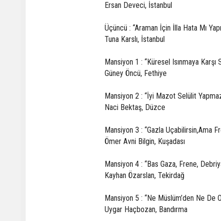
Ersan Deveci, İstanbul
Üçüncü : “Araman İçin İlla Hata Mı Y
Tuna Karslı, İstanbul
Mansiyon 1 : “Küresel Isınmaya Karşı S
Güney Öncü, Fethiye
Mansiyon 2 : “İyi Mazot Selülit Yapma
Naci Bektaş, Düzce
Mansiyon 3 : “Gazla Uçabilirsin,Ama Fr
Ömer Avni Bilgin, Kuşadası
Mansiyon 4 : “Bas Gaza, Frene, Debriy
Kayhan Özarslan, Tekirdağ
Mansiyon 5 : “Ne Müslüm’den Ne De O
Uygar Haçbozan, Bandırma