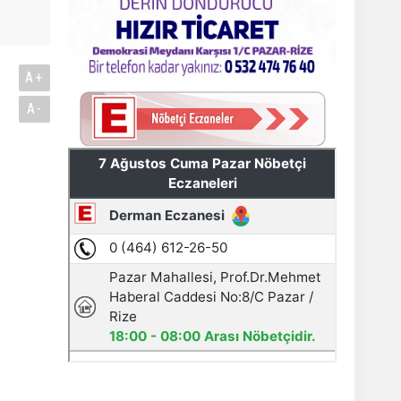
A+
A-