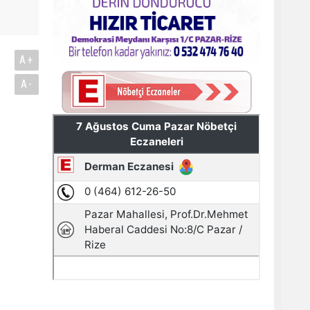
A+
A-