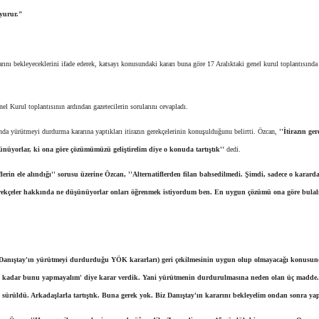
uyurur."
nı bekleyeceklerini ifade ederek, katsayı konusundaki kararı buna göre 17 Aralıktaki genel kurul toplantısında 
el Kurul toplantısının ardından gazetecilerin sorularını cevapladı.
a yürütmeyi durdurma kararına yaptıkları itirazın gerekçelerinin konuşulduğunu belirtti. Özcan,
''İtirazın ger
ünüyorlar, ki ona göre çözümümüzü geliştirelim diye o konuda tartıştık''
dedi.
flerin ele alındığı'' sorusu üzerine Özcan, ''Alternatiflerden filan bahsedilmedi. Şimdi, sadece o karard
 gerekçeler hakkında ne düşünüyorlar onları öğrenmek istiyordum ben. En uygun çözümü ona göre bulalı
 (Danıştay'ın yürütmeyi durdurduğu YÖK kararları) geri çekilmesinin uygun olup olmayacağı konusund
arına kadar bunu yapmayalım' diye karar verdik. Yani yürütmenin durdurulmasına neden olan üç madde.
 sürüldü. Arkadaşlarla tartıştık. Buna gerek yok. Biz Danıştay'ın kararını bekleyelim ondan sonra yap