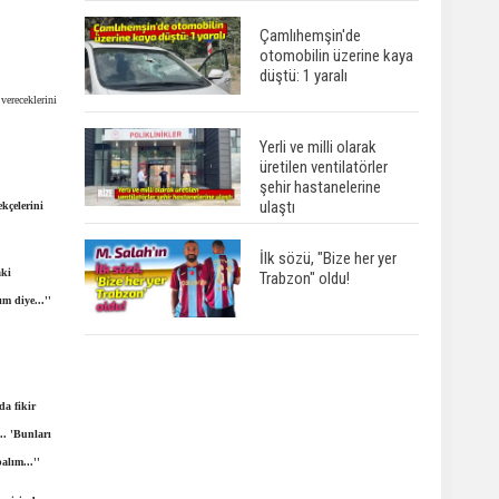
Çamlıhemşin'de
otomobilin üzerine kaya
düştü: 1 yaralı
vereceklerini
Yerli ve milli olarak
üretilen ventilatörler
şehir hastanelerine
ulaştı
ekçelerini
İlk sözü, "Bize her yer
aki
Trabzon" oldu!
m diye...''
a fikir
.. 'Bunları
alım...''