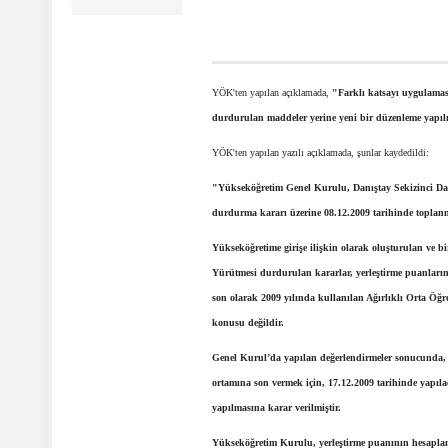
YÖK'ten yapılan açıklamada,
"Farklı katsayı uygulamas
durdurulan maddeler yerine yeni bir düzenleme yapıl
YÖK'ten yapılan yazılı açıklamada, şunlar kaydedildi:
"Yükseköğretim Genel Kurulu, Danıştay Sekizinci Daire
durdurma kararı üzerine 08.12.2009 tarihinde toplan
Yükseköğretime girişe ilişkin olarak oluşturulan ve b
Yürütmesi durdurulan kararlar, yerleştirme puanlarını
son olarak 2009 yılında kullanılan Ağırlıklı Orta Öğ
konusu değildir.
Genel Kurul’da yapılan değerlendirmeler sonucunda, sı
ortamına son vermek için, 17.12.2009 tarihinde yapı
yapılmasına karar verilmiştir.
Yükseköğretim Kurulu, yerleştirme puanının hesaplanm