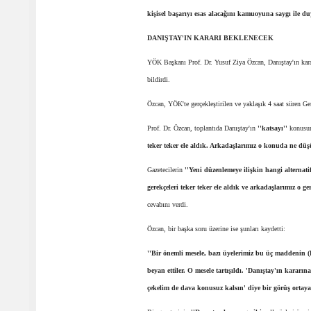
kişisel başarıyı esas alacağını kamuoyuna saygı ile d
DANIŞTAY'IN KARARI BEKLENECEK
YÖK Başkanı Prof. Dr. Yusuf Ziya Özcan, Danıştay'ın kararı
bildirdi.
Özcan, YÖK'te gerçekleştirilen ve yaklaşık 4 saat süren Gen
Prof. Dr. Özcan, toplantıda Danıştay'ın
''katsayı''
konusund
teker teker ele aldık. Arkadaşlarımız o konuda ne düş
Gazetecilerin
''Yeni düzenlemeye ilişkin hangi alternati
gerekçeleri teker teker ele aldık ve arkadaşlarımız o
cevabını verdi.
Özcan, bir başka soru üzerine ise şunları kaydetti:
''Bir önemli mesele, bazı üyelerimiz bu üç maddenin
beyan ettiler. O mesele tartışıldı. 'Danıştay'ın kar
çekelim de dava konusuz kalsın' diye bir görüş ortaya