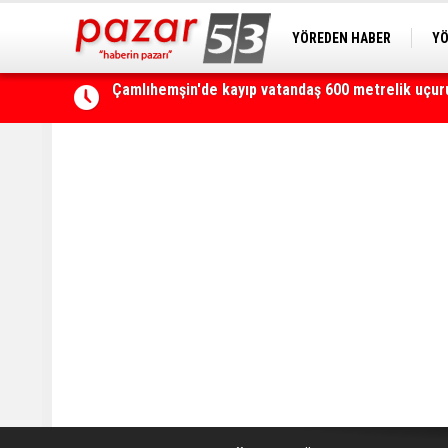
YÖREDEN HABER
YÖ
PAZAR KAMERA
RİZ
Kaçkarlar, UTMB heyecanına ikinci kez ev sahipli