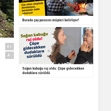
Burada çay parasını müşteri belirliyor!
A+
A-
Soğan kabuğu ruj oldu: Çöpe gidecekken
dudaklara sürüldü