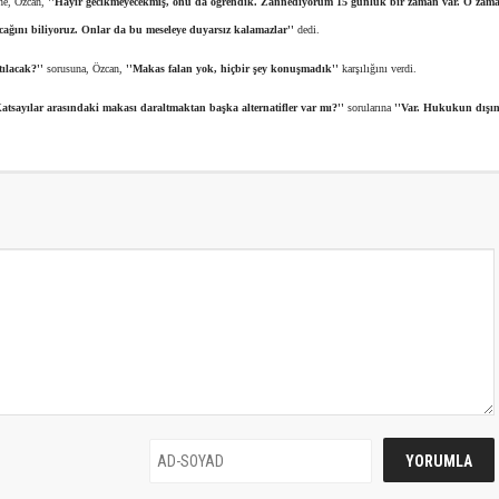
ine, Özcan,
''Hayır gecikmeyecekmiş, onu da öğrendik. Zannediyorum 15 günlük bir zaman var. O zama
ağını biliyoruz. Onlar da bu meseleye duyarsız kalamazlar''
dedi.
ılacak?''
sorusuna, Özcan,
''Makas falan yok, hiçbir şey konuşmadık''
karşılığını verdi.
Katsayılar arasındaki makası daraltmaktan başka alternatifler var mı?''
sorularına
''Var. Hukukun dışın