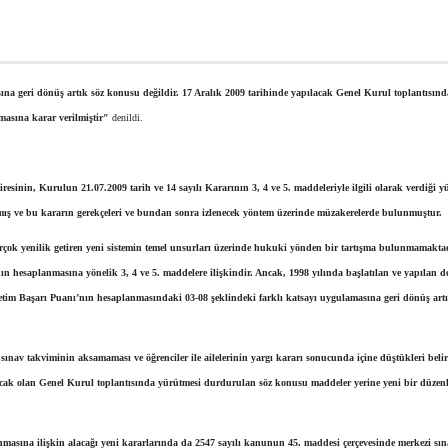
ına geri dönüş artık söz konusu değildir. 17 Aralık 2009 tarihinde yapılacak Genel Kurul toplantısınd
masına karar verilmiştir"
denildi.
sinin, Kurulun 21.07.2009 tarih ve 14 sayılı Kararının 3, 4 ve 5. maddeleriyle ilgili olarak verdiği y
mış ve bu kararın gerekçeleri ve bundan sonra izlenecek yöntem üzerinde müzakerelerde bulunmuştur.
irçok yenilik getiren yeni sistemin temel unsurları üzerinde hukuki yönden bir tartışma bulunmamaktad
n hesaplanmasına yönelik 3, 4 ve 5. maddelere ilişkindir. Ancak, 1998 yılında başlatılan ve yapılan de
retim Başarı Puanı’nın hesaplanmasındaki 03-08 şeklindeki farklı katsayı uygulamasına geri dönüş artı
nav takviminin aksamaması ve öğrenciler ile ailelerinin yargı kararı sonucunda içine düştükleri belir
lacak olan Genel Kurul toplantısında yürütmesi durdurulan söz konusu maddeler yerine yeni bir düzen
asına ilişkin alacağı yeni kararlarında da 2547 sayılı kanunun 45. maddesi çerçevesinde merkezi sın