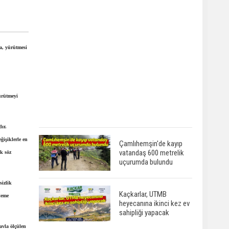
a, yürütmesi
ürütmeyi
ır.
ğişiklerle en
Çamlıhemşin'de kayıp
vatandaş 600 metrelik
k söz
uçurumda bulundu
sizlik
Kaçkarlar, UTMB
leme
heyecanına ikinci kez ev
sahipliği yapacak
avla ölçülen