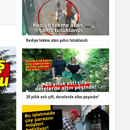
Kediye tekme atan şahıs tutuklandı
20 yıllık evli çift, derelerde altın peşinde!