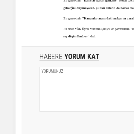
Bir gazetecinin
''Danıştay kararı gecikirse''
sözleri üzer
geleceğini düşünüyoruz. Çünkü onların da hassas olac
Bir gazetecinin
''Katsayılar arasındaki makas mı daralt
Bu arada YÖK Üyesi Muhittin Şimşek de gazetecilerin
''
şey düşünülmüyor''
dedi.
HABERE
YORUM KAT