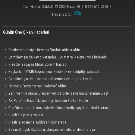
Tüm Hakları Saklıdır © 2000
Pazar 53
| 0 540 612 53 53 |
Haber Scripti
Günün Öne Çıkan Haberleri
Pembe elbisesiyle Rize'nin 'Barbie Abla'sı oldu
Çamlıhemşin'de kayıp vatandaş 600 metrelik uçurumda bulundu
Rize’de ‘Yaşayan Miras Şöleni’ başladı
Kaçkarlar, UTMB heyecanına ikinci kez ev sahipliği yapacak
Çamlıhemşin'de otomobilin üzerine kaya düştü: 1 yaralı
İlk sözü, "Bize her yer Trabzon" oldu!
Yerli ve milli olarak üretilen ventilatörler şehir hastanelerine ulaştı
AK Parti'nin Pazar'da yeni ilçe başkanı Furkan Namlı
Rize'de 4 gündür boru içinde sıkışan kediyi çay üreticileri kurtardı
Rizeli'nin pratik zekası
Rizeli iş adamına saldırı anı kamerada
Bakan Şimşek Rize'de iş dünyası temsilcileriyle bir araya