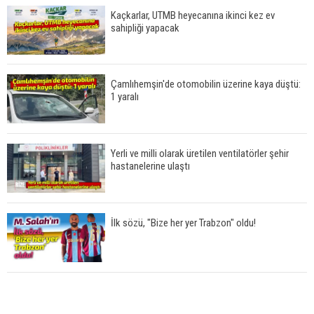
Kaçkarlar, UTMB heyecanına ikinci kez ev
sahipliği yapacak
Çamlıhemşin'de otomobilin üzerine kaya düştü:
1 yaralı
Yerli ve milli olarak üretilen ventilatörler şehir
hastanelerine ulaştı
İlk sözü, "Bize her yer Trabzon" oldu!
AK Parti'nin Pazar'da yeni ilçe başkanı Furkan
Namlı