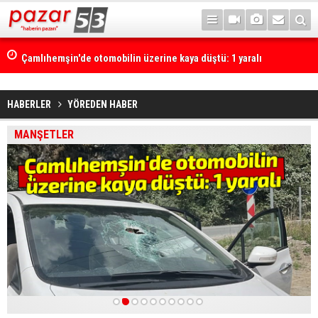
Çamlıhemşin'de otomobilin üzerine kaya düştü: 1 yaralı
HABERLER
YÖREDEN HABER
MANŞETLER
1
2
3
4
5
6
7
8
9
10