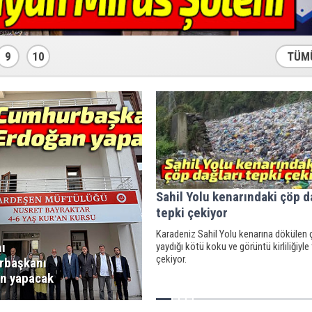
9
10
TÜM
Sahil Yolu kenarındaki çöp d
tepki çekiyor
Karadeniz Sahil Yolu kenarına dökülen ç
nı
yaydığı kötü koku ve görüntü kirliliğiyle
çekiyor.
rbaşkanı
n yapacak