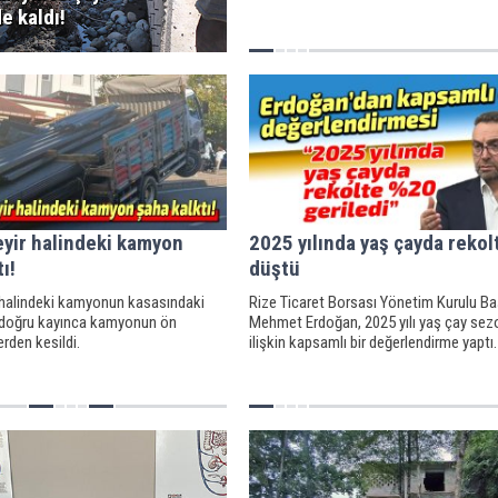
e kaldı!
eyir halindeki kamyon
2025 yılında yaş çayda reko
ı!
düştü
r halindeki kamyonun kasasındaki
Rize Ticaret Borsası Yönetim Kurulu B
e doğru kayınca kamyonun ön
Mehmet Erdoğan, 2025 yılı yaş çay se
erden kesildi.
ilişkin kapsamlı bir değerlendirme yaptı.