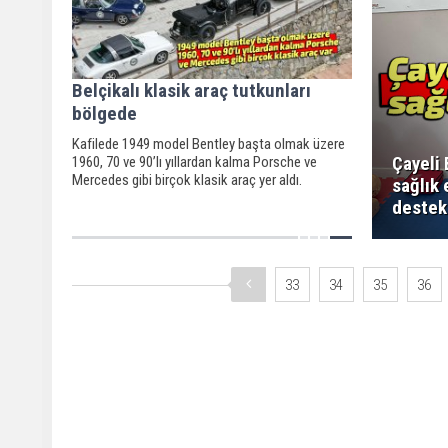
Belçikalı klasik araç tutkunları
bölgede
Kafilede 1949 model Bentley başta olmak üzere
Çayeli 
1960, 70 ve 90’lı yıllardan kalma Porsche ve
Mercedes gibi birçok klasik araç yer aldı.
sağlık 
destek
33
34
35
36