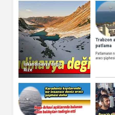
Trabzon a
patlama
Patlamanın ne
aracı şüphesi
İskandinavya değil
Rize