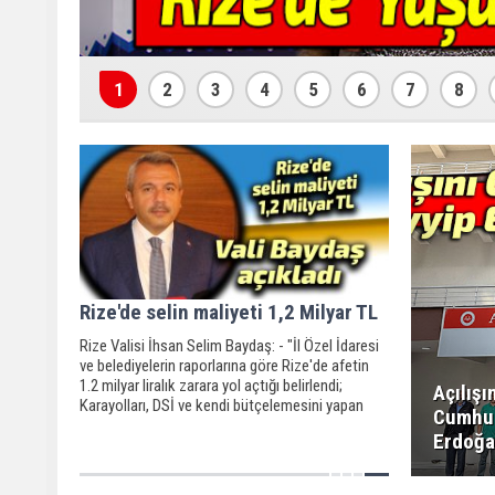
1
2
3
4
5
6
7
8
Rize'de selin maliyeti 1,2 Milyar TL
Rize Valisi İhsan Selim Baydaş: - "İl Özel İdaresi
ve belediyelerin raporlarına göre Rize'de afetin
1.2 milyar liralık zarara yol açtığı belirlendi;
Açılışı
Karayolları, DSİ ve kendi bütçelemesini yapan
Cumhu
kurumlar hariç verdiğim bu rakam"
Erdoğa