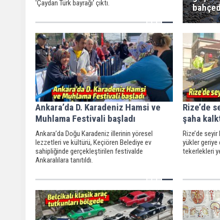
'Çaydan Türk bayrağı' çıktı.
bahçed
Ankara’da D. Karadeniz Hamsi ve
Rize’de s
Muhlama Festivali başladı
şaha kalkt
Ankara’da Doğu Karadeniz illerinin yöresel
Rize’de seyi
lezzetleri ve kültürü, Keçiören Belediye ev
yükler geriy
sahipliğinde gerçekleştirilen festivalde
tekerlekleri y
Ankaralılara tanıtıldı.