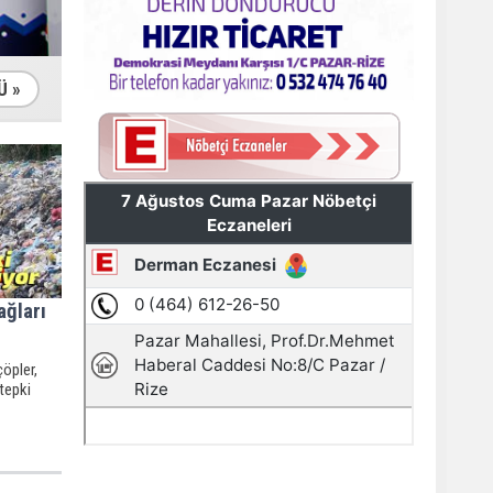
Ü »
ağları
öpler,
 tepki