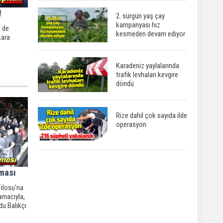
!
2. sürgün yaş çay
kampanyası hız
i de
kesmeden devam ediyor
kara
Karadeniz yaylalarında
trafik levhaları kevgire
döndü
Rize dahil çok sayıda ilde
operasyon
ması
Filosu'na
amacıyla,
du Balıkçı