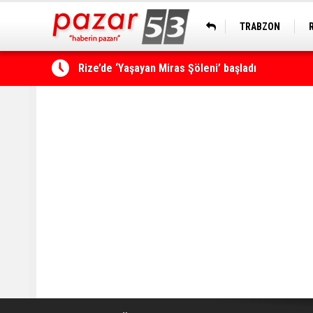
TRABZON
Rize’de ‘Yaşayan Miras Şöleni’ başladı
Çamlıhemşin'de kayıp vatandaş 600 metrelik uçu