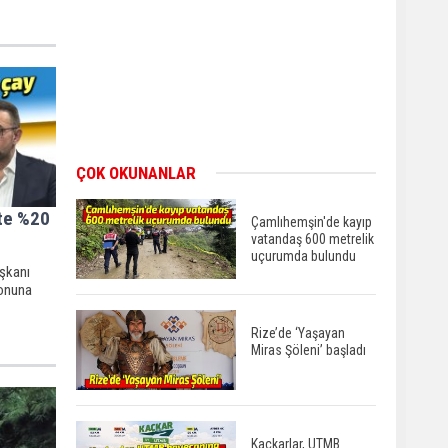
ÇOK OKUNANLAR
lte %20
Çamlıhemşin'de kayıp
vatandaş 600 metrelik
uçurumda bulundu
aşkanı
zonuna
Rize’de ‘Yaşayan
Miras Şöleni’ başladı
Kaçkarlar, UTMB