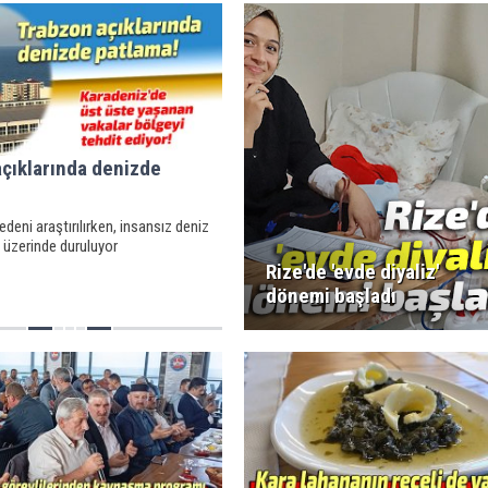
çıklarında denizde
deni araştırılırken, insansız deniz
 üzerinde duruluyor
Rize'de 'evde diyaliz'
dönemi başladı