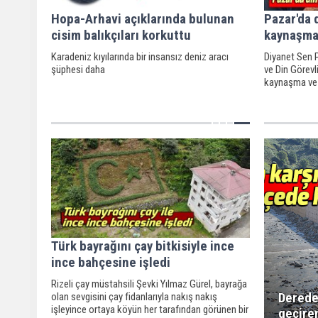
Hopa-Arhavi açıklarında bulunan
Pazar'da 
cisim balıkçıları korkuttu
kaynaşma
Karadeniz kıyılarında bir insansız deniz aracı
Diyanet Sen P
şüphesi daha
ve Din Görevl
kaynaşma ve 
Türk bayrağını çay bitkisiyle ince
ince bahçesine işledi
Rizeli çay müstahsili Şevki Yılmaz Gürel, bayrağa
Derede
olan sevgisini çay fidanlarıyla nakış nakış
işleyince ortaya köyün her tarafından görünen bir
geçire