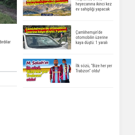
heyecanına ikinci kez
ev sahipliği yapacak
Çamlıhemşin'de
otomobilin üzerine
ırdılar
kaya düştü: 1 yaralı
İlk sözü, "Bize her yer
Trabzon" oldu!