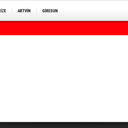
RİZE
ARTVİN
GİRESUN
rumda bulundu