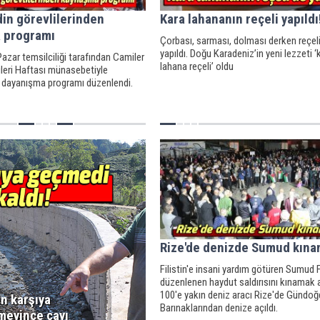
din görevlilerinden
Kara lahananın reçeli yapıldı
 programı
Çorbası, sarması, dolması derken reçel
yapıldı. Doğu Karadeniz’in yeni lezzeti ‘
azar temsilciliği tarafından Camiler
lahana reçeli’ oldu
ileri Haftası münasebetiyle
dayanışma programı düzenlendi.
Rize'de denizde Sumud kına
Filistin'e insani yardım götüren Sumud 
düzenlenen haydut saldırısını kınamak 
100'e yakın deniz aracı Rize'de Gündoğ
n karşıya
Barınaklarından denize açıldı.
meyince çayı