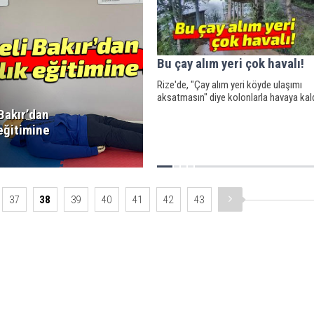
Bu çay alım yeri çok havalı!
Rize'de, "Çay alım yeri köyde ulaşımı
aksatmasın" diye kolonlarla havaya kald
Bakır’dan
eğitimine
37
38
39
40
41
42
43