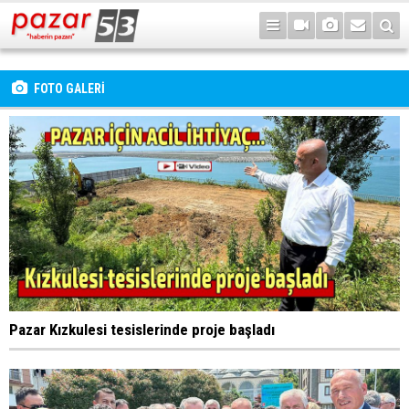
FOTO GALERİ
Pazar Kızkulesi tesislerinde proje başladı