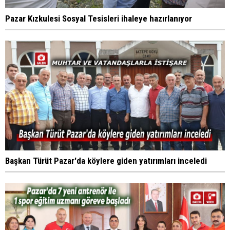
Pazar Kızkulesi Sosyal Tesisleri ihaleye hazırlanıyor
Başkan Türüt Pazar'da köylere giden yatırımları inceledi