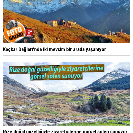
Kaçkar Dağları'nda iki mevsim bir arada yaşanıyor
Rize doğal güzelliğiyle ziyaretçilerine görsel şölen sunuyor