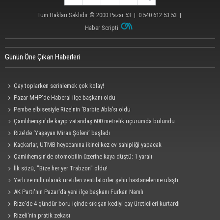
Tüm Hakları Saklıdır © 2000
Pazar 53
| 0 540 612 53 53 |
Haber Scripti
Günün Öne Çıkan Haberleri
Çay toplarken serinlemek çok kolay!
Pazar MHP'de Haberal ilçe başkanı oldu
Pembe elbisesiyle Rize'nin 'Barbie Abla'sı oldu
Çamlıhemşin'de kayıp vatandaş 600 metrelik uçurumda bulundu
Rize’de ‘Yaşayan Miras Şöleni’ başladı
Kaçkarlar, UTMB heyecanına ikinci kez ev sahipliği yapacak
Çamlıhemşin'de otomobilin üzerine kaya düştü: 1 yaralı
İlk sözü, "Bize her yer Trabzon" oldu!
Yerli ve milli olarak üretilen ventilatörler şehir hastanelerine ulaştı
AK Parti'nin Pazar'da yeni ilçe başkanı Furkan Namlı
Rize'de 4 gündür boru içinde sıkışan kediyi çay üreticileri kurtardı
Rizeli'nin pratik zekası