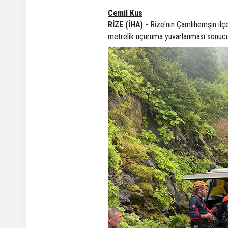
Cemil Kus
RİZE (İHA) -
Rize'nin Çamlıhemşin ilç
metrelik uçuruma yuvarlanması sonucu