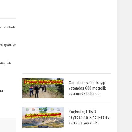
rilen cihazla
ın uğradıkları
damı, "İlk
Çamlıhemşin'de kayıp
vatandaş 600 metrelik
mal
uçurumda bulundu
Kaçkarlar, UTMB
heyecanına ikinci kez ev
sahipliği yapacak