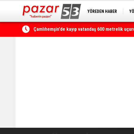
YÖREDEN HABER
YÖ
PAZAR KAMERA
RİZ
Kaçkarlar, UTMB heyecanına ikinci kez ev sahipli