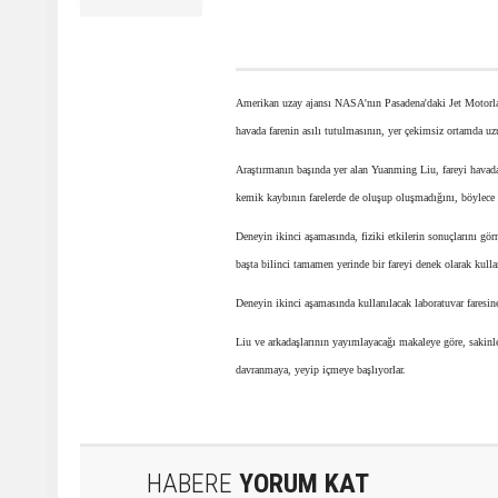
Amerikan uzay ajansı NASA'nın Pasadena'daki Jet Motorları
havada farenin asılı tutulmasının, yer çekimsiz ortamda u
Araştırmanın başında yer alan Yuanming Liu, fareyi havada a
kemik kaybının farelerde de oluşup oluşmadığını, böylece 
Deneyin ikinci aşamasında, fiziki etkilerin sonuçlarını gör
başta bilinci tamamen yerinde bir fareyi denek olarak kul
Deneyin ikinci aşamasında kullanılacak laboratuvar faresine 
Liu ve arkadaşlarının yayımlayacağı makaleye göre, sakinleş
davranmaya, yeyip içmeye başlıyorlar.
HABERE
YORUM KAT