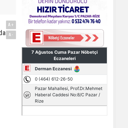
A+
ada
A-