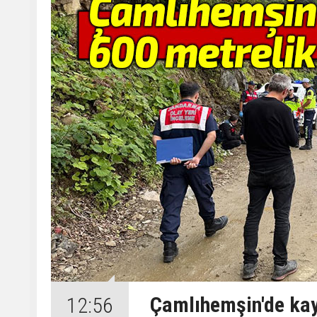
Çamlıhemşin'de kay
12:56