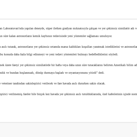
 Laboratuvarı'nda yapılan deneyde, süper iletken gradyan mıknatısıyla çalışan ve yer çekimsiz simülatör adı ve
zun süre kalan astronotların kemik kaybının tedavisinde yeni yöntemler sağlaması umuluyor.
sılı tutarak, astronotların yer çekimsiz ortamda maruz kaldıkları koşulları yaratmak istediklerini ve astronotlar
bu konuda daha fazla bilgi edinmeyi ve yeni tedavi yöntemleri bulmayı hedeflediklerini söyledi.
mek üzere fareyi yer çekimsiz simülatörde bir hafta veya daha uzun süre tutacaklarını belirten Amerikalı bilim a
landık ve bundan hoşlanmadı, dönüp durmaya başladı ve oryantasyonunu yitirdi" dedi.
veteriner tarafından sakinleştirici verilecek ve fare havada asılı dururken sakin olacak.
tirici verilmemiş fareler bile birçok kez havada yer çekimsiz asılı tutulduklarında, özel kafeslerinin içinde nor