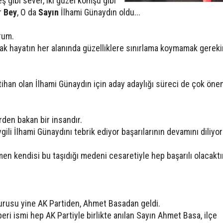
eş gibi sever, iki güzel komşu gibi
r
Bey
, O da
Sayın
İlhami Günaydın oldu...
rum.
ak hayatın her alanında güzelliklere sınırlama koymamak gereki
tihan olan İlhami Günaydın için aday adaylığı süreci de çok önem
rden bakan bir insandır.
ili İlhami Günaydını tebrik ediyor başarılarının devamını diliyo
men kendisi bu taşıdığı medeni cesaretiyle hep başarılı olacaktı
urusu yine AK Partiden, Ahmet Basadan geldi.
ri ismi hep AK Partiyle birlikte anılan Sayın Ahmet Basa, ilçe