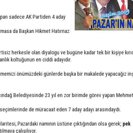
pan sadece AK Partiden 4 aday
amasa da Başkan Hikmet Hatırnaz
partisiz herkesle olan diyalogu ve bugüne kadar tek bir kişiye kırıc
nlık koltuğunun en ciddi adayıdır.
dirmemizi önümüzdeki günlerde başka bir makalede yapacağız inş
ltındağ Belediyesinde 23 yıl en zor birimde görev yapan Mehme
k seçimlerinde de müracaat eden 7 aday adayı arasındaydı.
aritesi, Pazardaki namının üstüne çıktığından olsa gerek; 
pek
atılmaya çalışılıyor.