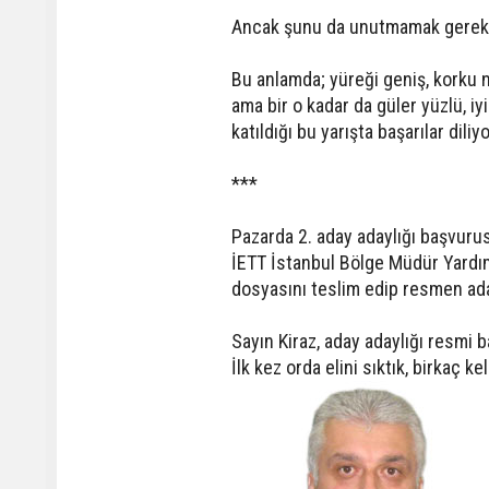
Ancak şunu da unutmamak gerekir
Bu anlamda; yüreği geniş, korku n
ama bir o kadar da güler yüzlü, 
katıldığı bu yarışta başarılar dili
***
Pazarda 2. aday adaylığı başvurus
İETT İstanbul Bölge Müdür Yardımc
dosyasını teslim edip resmen ada
Sayın Kiraz, aday adaylığı resmi
İlk kez orda elini sıktık, birkaç k