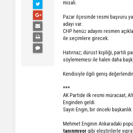
misali.
Pazar ilçesinde resmi başvuru ya
adayı var.
CHP henüz adayını resmen açıkl
ile seçimlere girecek.
Hatırnaz; dürüst kişiliği, partili 
söylememesi ile halen daha başka
Kendisiyle ilgili geniş değerlen
***
AK Partide ilk resmi müracaat, A
Enginden geldi.
Sayın Engin, bir önceki başkanlı
Mehmet Enginin Ankaradaki popül
tanınmıyor
 gibi eleştirilerle yıpr