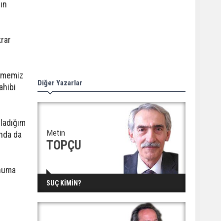
ın
krar
üşmemiz
Diğer Yazarlar
ahibi
nladığım
Metin
ında da
TOPÇU
onuma
SUÇ KİMİN?