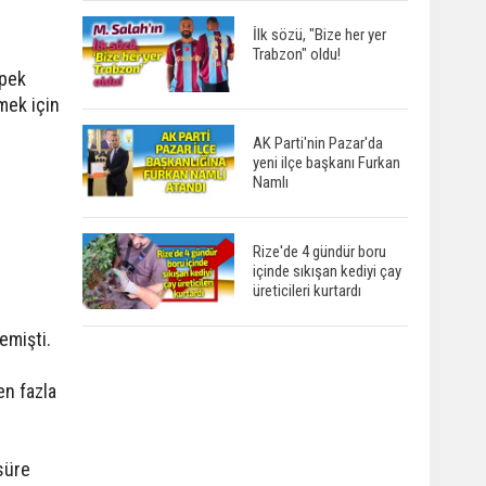
İlk sözü, "Bize her yer
Trabzon" oldu!
 pek
mek için
AK Parti'nin Pazar'da
yeni ilçe başkanı Furkan
Namlı
Rize'de 4 gündür boru
içinde sıkışan kediyi çay
üreticileri kurtardı
emişti.
en fazla
 süre