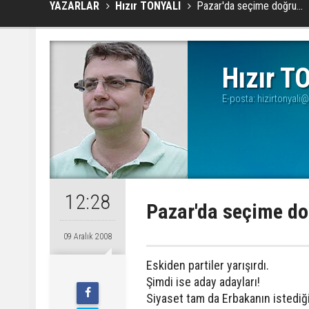
YAZARLAR
Hızır TONYALI
Pazar'da seçime doğru...
Hızır T
E-posta:
hizirtonyali
12:28
Pazar'da seçime do
09 Aralık 2008
Eskiden partiler yarışırdı.
Şimdi ise aday adayları!
Siyaset tam da Erbakanın istedi