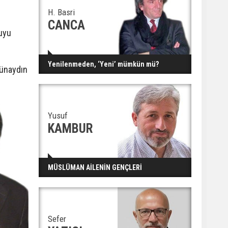
H. Basri
CANCA
ruyu
Yenilenmeden, ‘Yeni’ mümkün mü?
Günaydın
Yusuf
KAMBUR
MÜSLÜMAN AİLENİN GENÇLERİ
Sefer