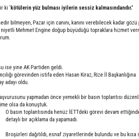
 ki '
kötülerin yüz bulması iyilerin sessiz kalmasındandır.'
edir bilmeyen, Pazar için canını, kanını verebilecek kadar gözü
iyi niyetli Mehmet Engine doğup büyüdüğü topraklara hizmet ver
yorum.
u ise yine AK Partiden geldi.
ılığı görevinden istifa eden Hasan Kiraz, Rize İl Başkanlığına
y adayı oldu.
 başvurusunu yapmadan önce yemekli bir basın toplantısı düzenl
elime olsa da konuştuk.
O basın toplantısında henüz İETTdeki görevi devam ettiğind
detaylı bir açıklama da yapamadı.
Broşürleri dağıtıldı, esnaf ziyaretlerinde bulundu ve bu kısa