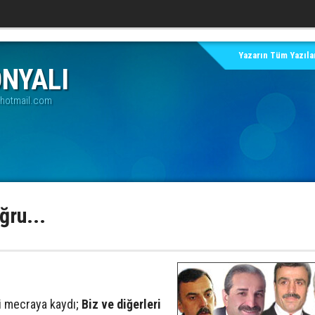
Yazarın Tüm Yazılar
ONYALI
@hotmail.com
ğru...
ği mecraya kaydı;
Biz ve diğerleri