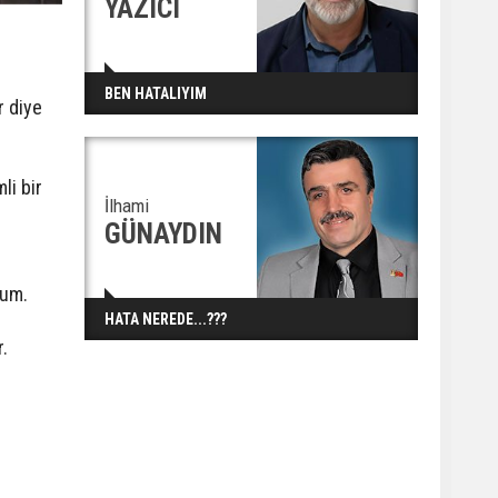
YAZICI
BEN HATALIYIM
r diye
li bir
İlhami
GÜNAYDIN
rum.
HATA NEREDE...???
r.