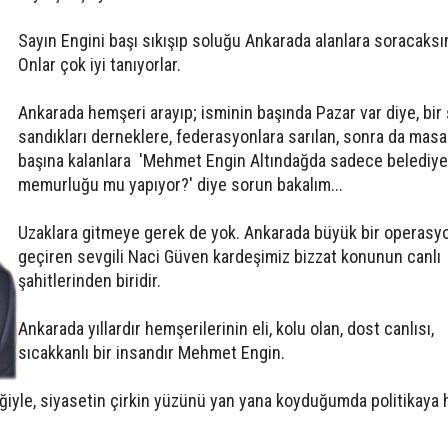
Sayın Engini başı sıkışıp soluğu Ankarada alanlara soracaksı
Onlar çok iyi tanıyorlar.
Ankarada hemşeri arayıp; isminin başında Pazar var diye, bir
sandıkları derneklere, federasyonlara sarılan, sonra da masa
başına kalanlara 'Mehmet Engin Altındağda sadece belediye
memurluğu mu yapıyor?' diye sorun bakalım...
Uzaklara gitmeye gerek de yok. Ankarada büyük bir operasy
geçiren sevgili Naci Güven kardeşimiz bizzat konunun canlı
şahitlerinden biridir.
Ankarada yıllardır hemşerilerinin eli, kolu olan, dost canlısı,
sıcakkanlı bir insandır Mehmet Engin.
ğiyle, siyasetin çirkin yüzünü yan yana koyduğumda politikaya 