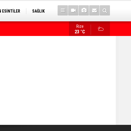
 ESİNTİLER
SAĞLIK
Rize
İlk sözü, "Bize her yer Trabzon" oldu!
23 °C