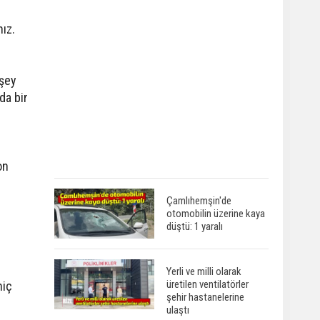
nız.
 şey
da bir
on
Çamlıhemşin'de
otomobilin üzerine kaya
düştü: 1 yaralı
Yerli ve milli olarak
üretilen ventilatörler
hiç
şehir hastanelerine
ulaştı