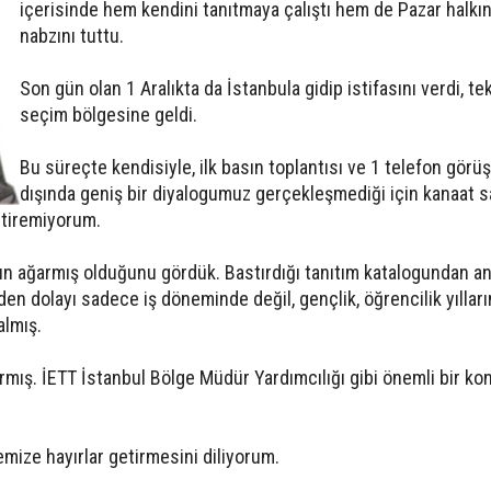
içerisinde hem kendini tanıtmaya çalıştı hem de Pazar halkın
nabzını tuttu.
Son gün olan 1 Aralıkta da İstanbula gidip istifasını verdi, te
seçim bölgesine geldi.
Bu süreçte kendisiyle, ilk basın toplantısı ve 1 telefon gör
dışında geniş bir diyalogumuz gerçekleşmediği için kanaat s
etiremiyorum.
n ağarmış olduğunu gördük. Bastırdığı tanıtım katalogundan a
en dolayı sadece iş döneminde değil, gençlik, öğrencilik yıllar
lmış.
rmış. İETT İstanbul Bölge Müdür Yardımcılığı gibi önemli bir k
emize hayırlar getirmesini diliyorum.