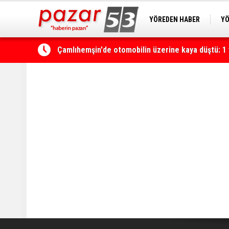
YÖREDEN HABER
YÖ
Çamlıhemşin'de otomobilin üzerine kaya düştü: 1 
PAZAR KAMERA
RİZ
Yerli ve milli olarak üretilen ventilatörler şehir h