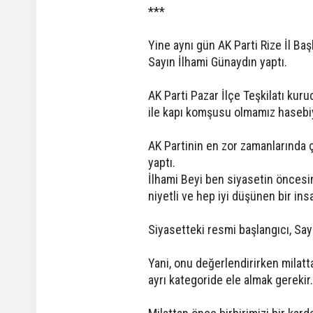
***
Yine aynı gün AK Parti Rize İl Baş
Sayın İlhami Günaydın yaptı.
AK Parti Pazar İlçe Teşkilatı kur
ile kapı komşusu olmamız hasebiyle
AK Partinin en zor zamanlarında ç
yaptı.
İlhami Beyi ben siyasetin öncesi
niyetli ve hep iyi düşünen bir in
Siyasetteki resmi başlangıcı, Sayı
Yani, onu değerlendirirken milatt
ayrı kategoride ele almak gerekir.