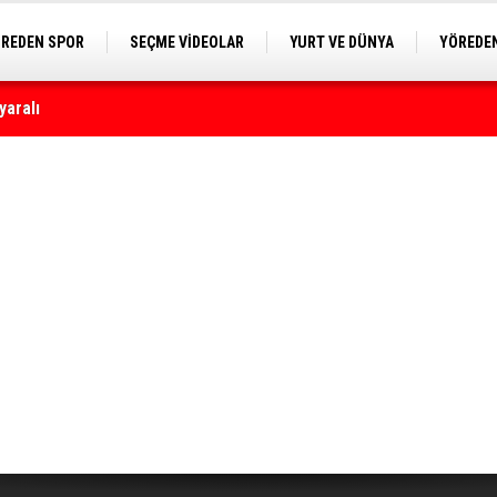
REDEN SPOR
SEÇME VİDEOLAR
YURT VE DÜNYA
YÖREDEN
yaralı
E KAMERA
astanelerine ulaştı