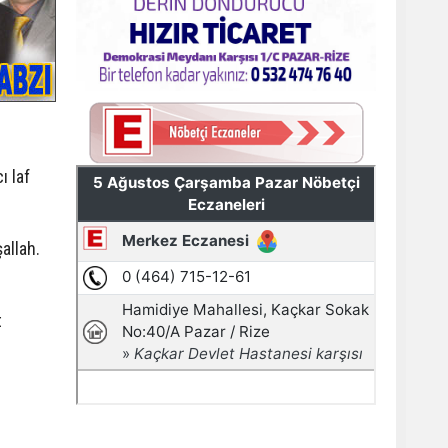
ı laf
allah.
t