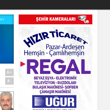
ı >
A+
A-