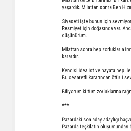
Milattan önce birbirimizi bir kard
yaşardık. Milattan sonra Ben Hızı
Siyaseti işte bunun için sevmiyo
Resmiyet işin doğasında var. Anc
düşünürüm.
Milattan sonra hep zorluklarla im
karardır.
Kendisi idealist ve hayata hep ile
Bu cesaretli kararından ötürü sevg
Biliyorum ki tüm zorluklarına rağ
***
Pazardaki son aday adaylığı başv
Pazarda teşkilatın oluşumundan be