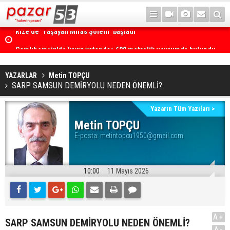
Rize’de ‘Yaşayan Miras Şöleni’ başladı
Çamlıhemşin'de kayıp vatandaş 600 metrelik uçurumda bulundu
YAZARLAR
Metin TOPÇU
SARP SAMSUN DEMİRYOLU NEDEN ÖNEMLİ?
Yazarın Tüm Yazıları >
Metin TOPÇU
E-posta:
metintopcu1950@gmail.com
10:00
11 Mayıs 2026
A+
SARP SAMSUN DEMİRYOLU NEDEN ÖNEMLİ?
A-