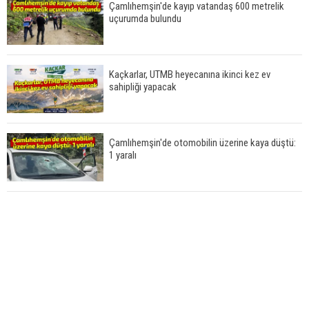
Çamlıhemşin'de kayıp vatandaş 600 metrelik
uçurumda bulundu
Kaçkarlar, UTMB heyecanına ikinci kez ev
sahipliği yapacak
Çamlıhemşin'de otomobilin üzerine kaya düştü:
1 yaralı
Yerli ve milli olarak üretilen ventilatörler şehir
hastanelerine ulaştı