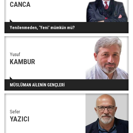
CANCA
Yenilenmeden, ‘Yeni’ mümkün mü?
Yusuf
KAMBUR
MÜSLÜMAN AİLENİN GENÇLERİ
Sefer
YAZICI