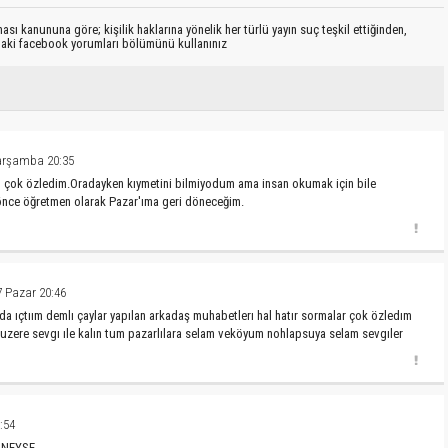
sı kanununa göre; kişilik haklarına yönelik her türlü yayın suç teşkil ettiğinden,
ıdaki facebook yorumları bölümünü kullanınız
arşamba 20:35
ı çok özledim.Oradayken kıymetini bilmiyodum ama insan okumak için bile
önce öğretmen olarak Pazar'ıma geri döneceğim.
7 Pazar 20:46
 ıçtıım demlı çaylar yapılan arkadaş muhabetlerı hal hatır sormalar çok özledım
uzere sevgı ıle kalın tum pazarlılara selam veköyum nohlapsuya selam sevgıler
:54
A NEYSE