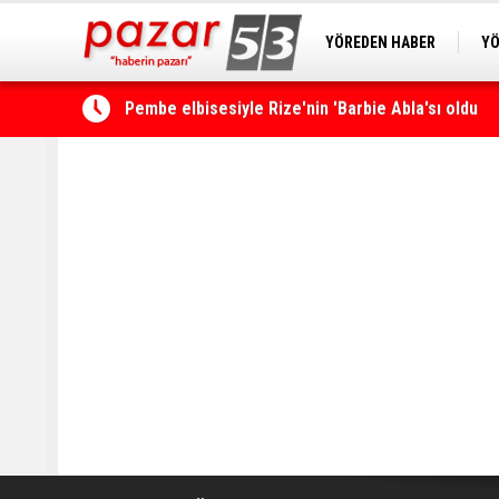
YÖREDEN HABER
YÖ
PAZAR KAMERA
RİZ
Rize’de ‘Yaşayan Miras Şöleni’ başladı