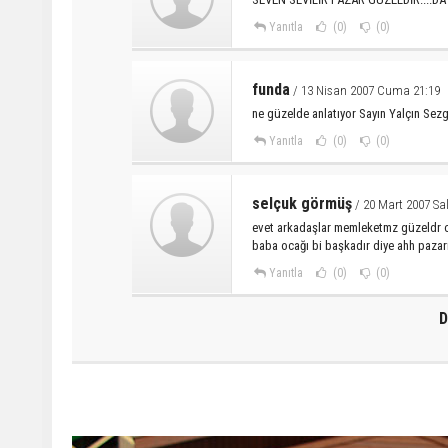
Yanıtla
(0)
(0)
funda
/ 13 Nisan 2007 Cuma 21:19
ne güzelde anlatıyor Sayın Yalçın Sezg
Yanıtla
(0)
(0)
selçuk görmüş
/ 20 Mart 2007 Sal
evet arkadaşlar memleketmz güzeldr 
baba ocağı bi başkadır diye ahh paza
Yanıtla
(0)
(0)
D