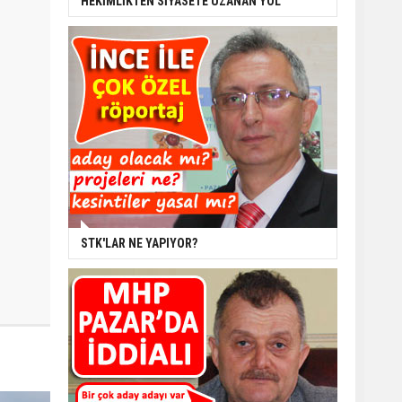
HEKİMLİKTEN SİYASETE UZANAN YOL
STK'LAR NE YAPIYOR?