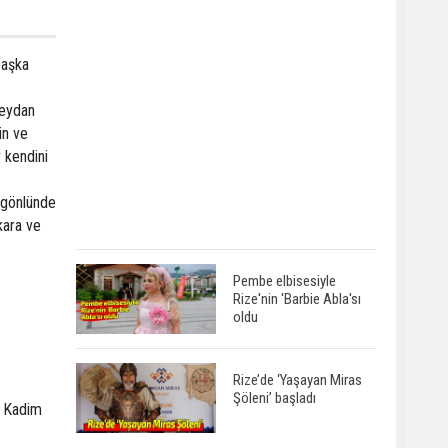
başka
 meydan
in ve
 kendini
n gönlünde
kara ve
Pembe elbisesiyle
Rize'nin 'Barbie Abla'sı
oldu
Rize’de ‘Yaşayan Miras
Şöleni’ başladı
. Kadim