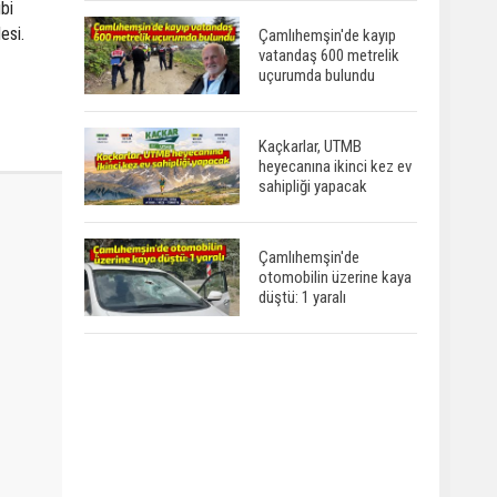
ibi
esi.
Çamlıhemşin'de kayıp
vatandaş 600 metrelik
uçurumda bulundu
Kaçkarlar, UTMB
heyecanına ikinci kez ev
sahipliği yapacak
Çamlıhemşin'de
otomobilin üzerine kaya
düştü: 1 yaralı