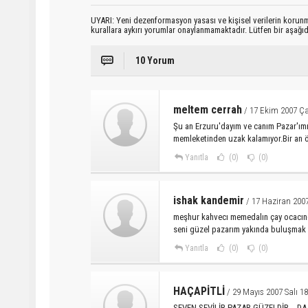
UYARI: Yeni dezenformasyon yasası ve kişisel verilerin korunma
kurallara aykırı yorumlar onaylanmamaktadır. Lütfen bir aşağ
10 Yorum
meltem cerrah
/ 17 Ekim 2007 Ç
Şu an Erzuru'dayım ve canım Pazar'ım
memleketinden uzak kalamıyor.Bir an 
Yanıtla
(0)
(0)
ishak kandemir
/ 17 Haziran 200
meşhur kahvecı memedalın çay ocacında
seni güzel pazarım yakında buluşmak 
Yanıtla
(0)
(0)
HAÇAPİTLİ
/ 29 Mayıs 2007 Salı 18
SEVEN SEVİLİR PAZAR GÜZELDİR....D