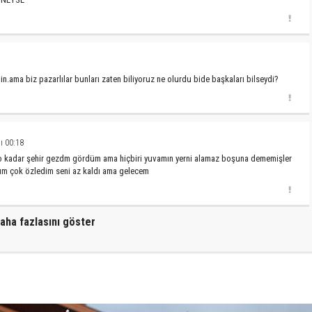
in.ama biz pazarlılar bunları zaten biliyoruz ne olurdu bide başkaları bilseydi?
ı 00:18
o kadar şehir gezdm gördüm ama hiçbiri yuvamın yerni alamaz boşuna dememişler
rım çok özledim seni az kaldı ama gelecem
aha fazlasını göster