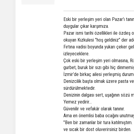
Eski bir yerleşim yeri olan Pazar'ı ta
duygular çıkar karşımıza.
Pazar ismi tarihi özellikleri ile özdeş 
okuyan Kızkulesi "hoş geldiniz” der ad
Fırtına vadisi boyunda yukarı çeker gel
izleyeceklere.
Çok eski bir yerleşim yeri olmasına, R
gurbet, buruk bir sızı gibi hiç dinmemi
İzmir’de birkaç ailesi yerleşmiş durum
Denizcilik başta olmak üzere pasta ve fı
sürdürülmektedir.
Denizinin dalgası sert, uşağının sözü m
Yemez yedirir…
Güvenilir ve vefakâr olarak tanınır.
Ama en önemlisi baba ocağını unutmayışı
"Ben bir zamanlar bir tura katılmıştım.
ve sıcak bir dost oluverirsiniz birden.