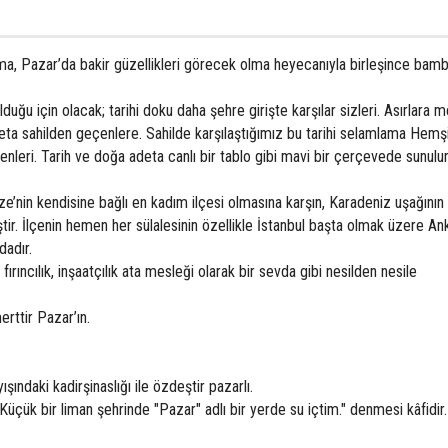
nıma, Pazar’da bakir güzellikleri görecek olma heyecanıyla birleşince bam
olduğu için olacak; tarihi doku daha şehre girişte karşılar sizleri. Asırlara
eta sahilden geçenlere. Sahilde karşılaştığımız bu tarihi selamlama Hemş
enleri. Tarih ve doğa adeta canlı bir tablo gibi mavi bir çerçevede sunulur
ize’nin kendisine bağlı en kadım ilçesi olmasına karşın, Karadeniz uşağını
ştir. İlçenin hemen her sülalesinin özellikle İstanbul başta olmak üzere An
dadır.
rıncılık, inşaatçılık ata mesleği olarak bir sevda gibi nesilden nesile
erttir Pazar’ın.
ndaki kadirşinaslığı ile özdeştir pazarlı.
 Küçük bir liman şehrinde "Pazar" adlı bir yerde su içtim." denmesi kâfidir