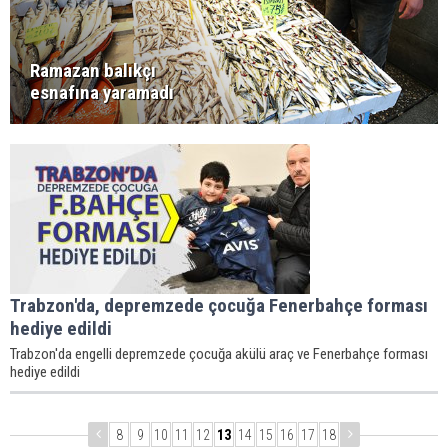
Ramazan balıkçı
esnafına yaramadı
Trabzon'da, depremzede çocuğa Fenerbahçe forması
hediye edildi
Trabzon'da engelli depremzede çocuğa akülü araç ve Fenerbahçe forması
hediye edildi
8
9
10
11
12
13
14
15
16
17
18