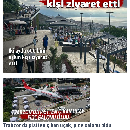
İki ayda 600 bini
aşkın kişi ziyaret
etti
Trabzon'da pistten çıkan uçak, pide salonu oldu