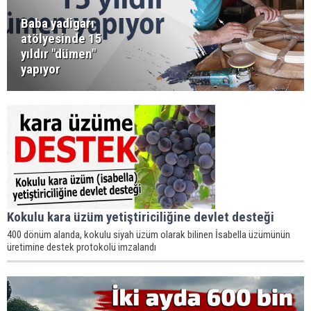
Baba yadigarı
atölyesinde 15
yıldır "dümen"
yapıyor
Kokulu kara üzüm yetiştiriciliğine devlet desteği
400 dönüm alanda, kokulu siyah üzüm olarak bilinen İsabella üzümünün
üretimine destek protokolü imzalandı