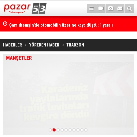
Çamlıhemşin'de otomobilin üzerine kaya düştü: 1 yaralı
HABERLER
YÖREDEN HABER
TRABZON
MANŞETLER
1
2
3
4
5
6
7
8
9
10