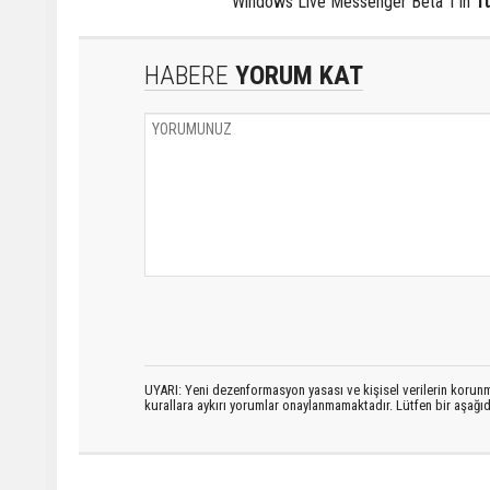
Windows Live Messenger Beta 1'in
T
HABERE
YORUM KAT
UYARI: Yeni dezenformasyon yasası ve kişisel verilerin korunma
kurallara aykırı yorumlar onaylanmamaktadır. Lütfen bir aşağ