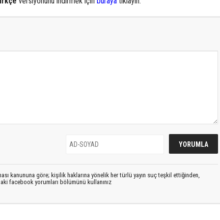
ürkçe
versiyonunu indirmek için
buraya
tıklayın.
sı kanununa göre; kişilik haklarına yönelik her türlü yayın suç teşkil ettiğinden,
ıdaki facebook yorumları bölümünü kullanınız