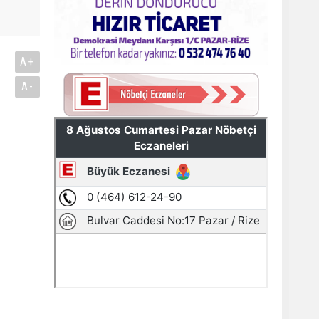
A+
A-