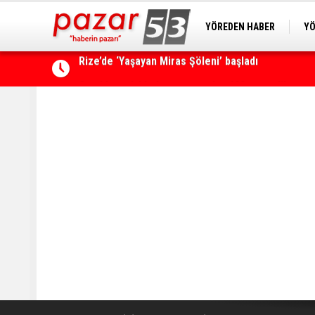
YÖREDEN HABER
YÖ
PAZAR KAMERA
RİZ
Çamlıhemşin'de kayıp vatandaş 600 metrelik uçu