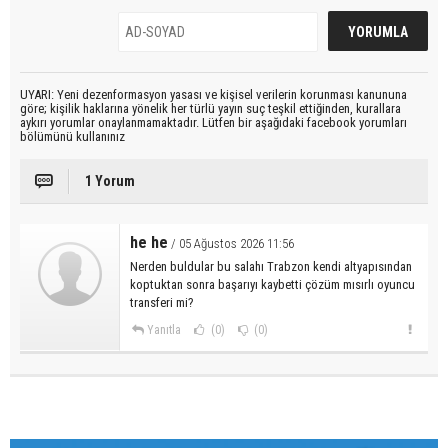
UYARI: Yeni dezenformasyon yasası ve kişisel verilerin korunması kanununa
göre; kişilik haklarına yönelik her türlü yayın suç teşkil ettiğinden, kurallara
aykırı yorumlar onaylanmamaktadır. Lütfen bir aşağıdaki facebook yorumları
bölümünü kullanınız
1 Yorum
he he
/ 05 Ağustos 2026 11:56
Nerden buldular bu salahı Trabzon kendi altyapısından
koptuktan sonra başarıyı kaybetti çözüm mısırlı oyuncu
transferi mi?
Yanıtla
(0)
(0)