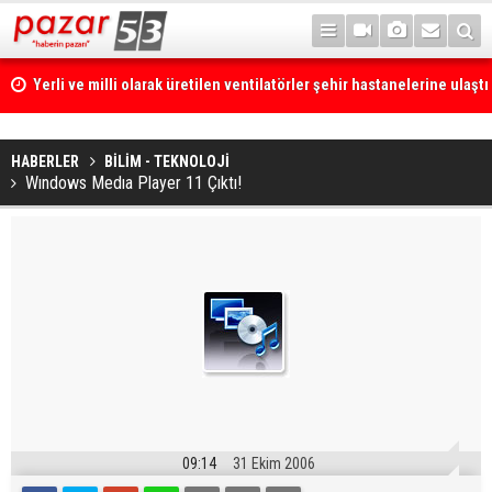
Yerli ve milli olarak üretilen ventilatörler şehir hastanelerine ulaştı
HABERLER
BİLİM - TEKNOLOJİ
Wındows Medıa Player 11 Çıktı!
09:14
31 Ekim 2006