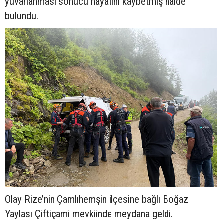
yuvarlanması sonucu hayatını kaybetmiş halde
bulundu.
Olay Rize’nin Çamlıhemşin ilçesine bağlı Boğaz
Yaylası Çiftiçami mevkiinde meydana geldi.