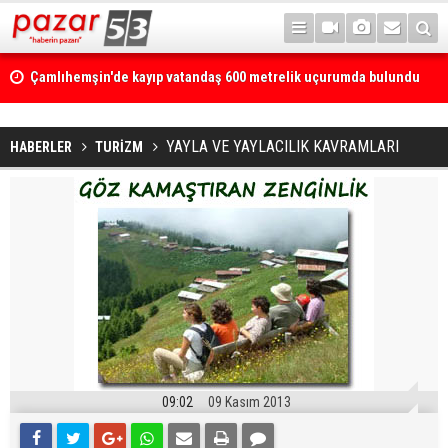
Çamlıhemşin'de kayıp vatandaş 600 metrelik uçurumda bulundu
YAYLA VE YAYLACILIK KAVRAMLARI
HABERLER
TURİZM
09:02
09 Kasım 2013