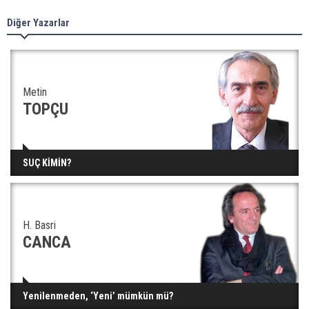
Diğer Yazarlar
Metin
TOPÇU
SUÇ KİMİN?
H. Basri
CANCA
Yenilenmeden, ‘Yeni’ mümkün mü?