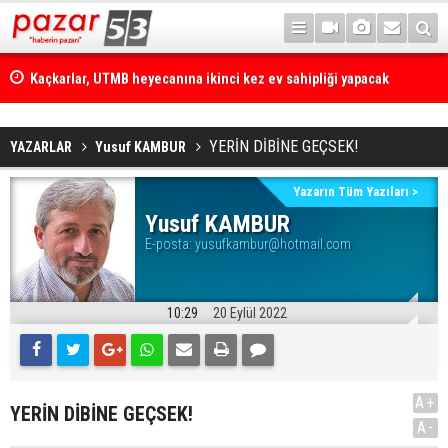
Kaçkarlar, UTMB heyecanına ikinci kez ev sahipliği yapacak
YERİN DİBİNE GEÇSEK!
YAZARLAR
Yusuf KAMBUR
Yazarın Tüm Yazıları >
Yusuf KAMBUR
E-posta:
yusufkambur@hotmail.com
10:29
20 Eylül 2022
A+
YERİN DİBİNE GEÇSEK!
A-