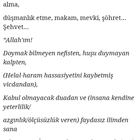
alma,
düşmanlık etme, makam, mevki, şöhret…
Şehvet…
“Allah’ım!
Doymak bilmeyen nefisten, huşu duymayan
kalpten,
(Helal-haram hassasiyetini kaybetmiş
vicdandan),
Kabul olmayacak duadan ve (insana kendine
yeterlilik/
azgınlık/ölçüsüzlük veren) faydasız ilimden
sana