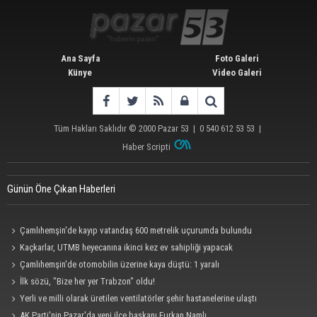
Ana Sayfa
Foto Galeri
Künye
Video Galeri
Tüm Hakları Saklıdır © 2000
Pazar 53
| 0 540 612 53 53 |
Haber Scripti
Günün Öne Çıkan Haberleri
Çamlıhemşin'de kayıp vatandaş 600 metrelik uçurumda bulundu
Kaçkarlar, UTMB heyecanına ikinci kez ev sahipliği yapacak
Çamlıhemşin'de otomobilin üzerine kaya düştü: 1 yaralı
İlk sözü, "Bize her yer Trabzon" oldu!
Yerli ve milli olarak üretilen ventilatörler şehir hastanelerine ulaştı
AK Parti'nin Pazar'da yeni ilçe başkanı Furkan Namlı