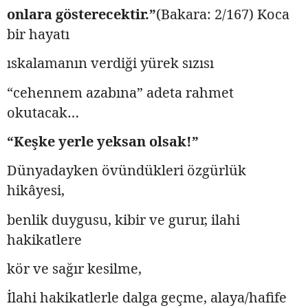
onlara gösterecektir.”
(Bakara: 2/167) Koca
bir hayatı
ıskalamanın verdiği yürek sızısı
“cehennem azabına” adeta rahmet
okutacak…
“Keşke yerle yeksan olsak!”
Dünyadayken övündükleri özgürlük
hikâyesi,
benlik duygusu, kibir ve gurur, ilahi
hakikatlere
kör ve sağır kesilme,
İlahi hakikatlerle dalga geçme, alaya/hafife