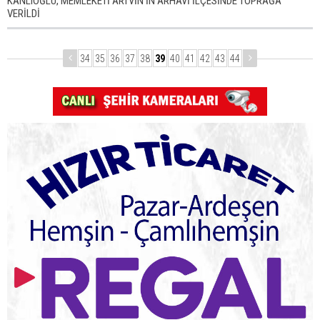
KANLIOĞLU, MEMLEKETİ ARTVİN'İN ARHAVİ İLÇESİNDE TOPRAĞA
VERİLDİ
34
35
36
37
38
39
40
41
42
43
44