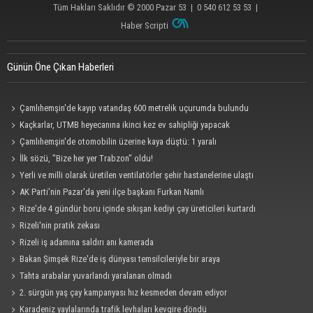
Tüm Hakları Saklıdır © 2000
Pazar 53
| 0 540 612 53 53 |
Haber Scripti
Günün Öne Çıkan Haberleri
Çamlıhemşin'de kayıp vatandaş 600 metrelik uçurumda bulundu
Kaçkarlar, UTMB heyecanına ikinci kez ev sahipliği yapacak
Çamlıhemşin'de otomobilin üzerine kaya düştü: 1 yaralı
İlk sözü, "Bize her yer Trabzon" oldu!
Yerli ve milli olarak üretilen ventilatörler şehir hastanelerine ulaştı
AK Parti'nin Pazar'da yeni ilçe başkanı Furkan Namlı
Rize'de 4 gündür boru içinde sıkışan kediyi çay üreticileri kurtardı
Rizeli'nin pratik zekası
Rizeli iş adamına saldırı anı kamerada
Bakan Şimşek Rize'de iş dünyası temsilcileriyle bir araya
Tahta arabalar yuvarlandı yaralanan olmadı
2. sürgün yaş çay kampanyası hız kesmeden devam ediyor
Karadeniz yaylalarında trafik levhaları kevgire döndü