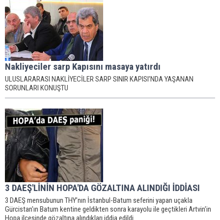
Nakliyeciler sarp Kapısını masaya yatırdı
ULUSLARARASI NAKLİYECİLER SARP SINIR KAPISI’NDA YAŞANAN
SORUNLARI KONUŞTU
3 DAEŞ'LİNİN HOPA'DA GÖZALTINA ALINDIĞI İDDİASI
3 DAEŞ mensubunun THY’nın İstanbul-Batum seferini yapan uçakla
Gürcistan'ın Batum kentine geldikten sonra karayolu ile geçtikleri Artvin'in
Hopa ilçesinde gözaltına alındıkları iddia edildi.