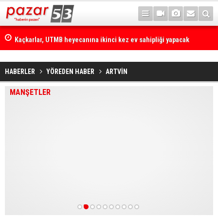
Kaçkarlar, UTMB heyecanına ikinci kez ev sahipliği yapacak
HABERLER
YÖREDEN HABER
ARTVİN
MANŞETLER
1
2
3
4
5
6
7
8
9
10