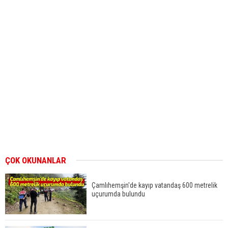
Rize'de su samuru balıkçı barınaklarını mesken
tuttu
ÇOK OKUNANLAR
Çamlıhemşin'de kayıp vatandaş 600 metrelik
uçurumda bulundu