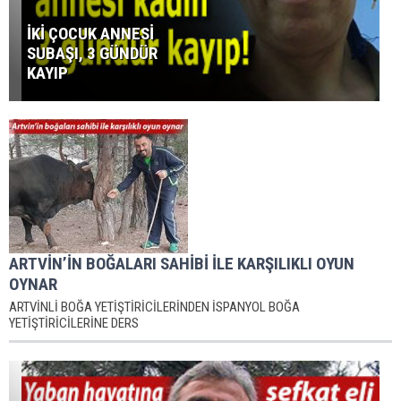
İKİ ÇOCUK ANNESİ
SUBAŞI, 3 GÜNDÜR
KAYIP
ARTVİN’İN BOĞALARI SAHİBİ İLE KARŞILIKLI OYUN
OYNAR
ARTVİNLİ BOĞA YETİŞTİRİCİLERİNDEN İSPANYOL BOĞA
YETİŞTİRİCİLERİNE DERS