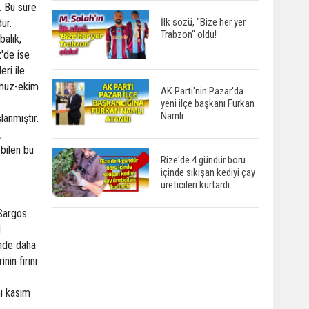
. Bu süre
İlk sözü, "Bize her yer
ur.
Trabzon" oldu!
balık,
z'de ise
eri ile
mmuz-ekim
AK Parti'nin Pazar'da
yeni ilçe başkanı Furkan
Namlı
lanmıştır.
,
bilen bu
Rize'de 4 gündür boru
içinde sıkışan kediyi çay
üreticileri kurtardı
 Sargos
l
inde daha
nin fırını
nı kasım