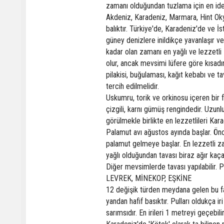
zamanı olduğundan tuzlama için en ide
Akdeniz, Karadeniz, Marmara, Hint Oky
balıktır. Türkiye'de, Karadeniz'de ve 
güney denizlere inildikçe yavanlaşır 
kadar olan zamanı en yağlı ve lezzetli 
olur, ancak mevsimi lüfere göre kısad
pilakisi, buğulaması, kağıt kebabı ve t
tercih edilmelidir.
Uskumru, torik ve orkinosu içeren bir fa
çizgili, karnı gümüş rengindedir. Uzunl
görülmekle birlikte en lezzetlileri Kara
Palamut avı ağustos ayında başlar. Ön
palamut gelmeye başlar. En lezzetli z
yağlı olduğundan tavası biraz ağır kaçar
Diğer mevsimlerde tavası yapılabilir. 
LEVREK, MİNEKOP, EŞKİNE
12 değişik türden meydana gelen bu fami
yandan hafif basıktır. Pulları oldukça i
sarımsıdır. En irileri 1 metreyi geçebil