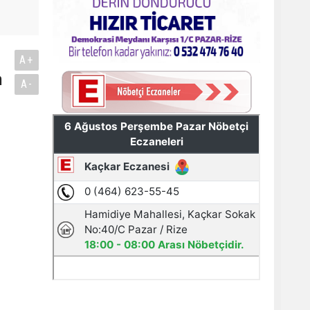
A+
n
A-