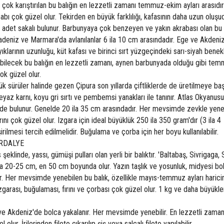
e çok karıştırılan bu balığın en lezzetli zamanı temmuz-ekim ayları arasıdır
abı çok güzel olur. Tekirden en büyük farklılığı, kafasının daha uzun oluşud
ki adet sakalı bulunur. Barbunyaya çok benzeyen ve yakın akrabası olan bu 
radeniz ve Marmara'da avlanılanlar 6 ila 10 cm arasındadır. Ege ve Akdeni
yıklarının uzunluğu, küt kafası ve birinci sırt yüzgeçindeki sarı-siyah benekl
ebilecek bu balığın en lezzetli zamanı, aynen barbunyada olduğu gibi te
çok güzel olur.
ük sürüler halinde gezen Çipura son yıllarda çiftliklerde de üretilmeye baş
yaz karnı, koyu gri sırtı ve pembemsi yanakları ile tanınır. Atlas Okyanusu
de bulunur. Genelde 20 ila 35 cm arasındadır. Her mevsimde zevkle yene
rını çok güzel olur. Izgara için ideal büyüklük 250 ila 350 gram'dır (3 ila 4
irilmesi tercih edilmelidir. Buğulama ve çorba için her boyu kullanılabilir.
ARDALYE
şeklinde, yassı, gümüşi pulları olan yerli bir balıktır. 'Baltabaş, Sivrigaga,
lama 20-25 cm, en 50 cm boyunda olur. Yazın taşlık ve yosunluk, midyesi bo
ilir. Her mevsimde yenebilen bu balık, özellikle mayıs-temmuz ayları haric
ızgarası, buğulaması, fırını ve çorbası çok güzel olur. 1 kg ve daha büyükleri
ge ve Akdeniz'de bolca yakalanır. Her mevsimde yenebilir. En lezzetli zama
 olur. İrilerinden fileto çıkarılıp şiş veya salçalı fileto yapılabilir.