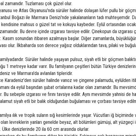
al zamanıdır. Tuzlaması çok güzel olur.
anusu ve Atlas Okyanusu'nda sürüler halinde dolaşan lüfer pullu bir göç
İstanbul Boğazı ile Marmara Denizi'nde yakalananların tadı muhteşemdir. D
ve kendisine mahsus o güzel tat ve kokuyu kaybeder. Eylül ortasından oca
zamanıdır. Bu devre içinde ızgarası tavsiye edilir. Çinekopun da ızgarası ç
ır. Kasım sonundan itibaren azalmaya başlar. Diğer zamanlarda, büyüklüğ
avası olur. İlkbaharda son derece yağsız olduklarından tava, pilaki ve buğu
milyadandır. Sürüler halinde yaşayan pulsuz, siyah etli bir göçmen balıktır.
uğu 1 metreye kadar varır. Bu familyanın çeşitleri bütün Türkiye denizleri
deniz ve Marmara'da avlanılan tipleridir.
ce Karadeniz'den sürüler halinde vanoz ve çingene palamudu, eylülden it
amanı da eylül başından şubat ortalarına kadar olan zamandır. Bu mevsim
. Bu sebeple ızgarası ve fırını tavsiye edilir. Aynı mevsimde yahnisi de har
Palamut siyah etli bir balık olduğundan buğulaması ve çorbası tavsiye edil
lya ılık ve tropik suların sığ kesimlerinde yaşar. Vücutları iğ biçiminde 
ri olan levreklerin yanları genelde beyaz, alt bölümleri gümüşi, alt yüzgeçi 
ir. Ülke denizlerinde 20 ila 60 cm arasında olurlar.