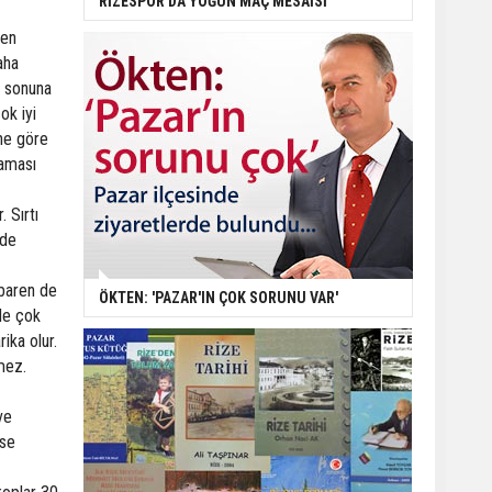
RİZESPOR'DA YOĞUN MAÇ MESAİSİ
men
aha
k sonuna
ok iyi
üne göre
laması
 Sırtı
nde
ibaren de
ÖKTEN: 'PAZAR'IN ÇOK SORUNU VAR'
de çok
ika olur.
mez.
ve
ise