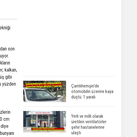
ekniği
ndan son
uyor.
kların
r, kalkan,
üş gibi
 Bu yüzden
Çamlıhemşin'de
otomobilin üzerine kaya
düştü: 1 yaralı
zlerin
Yerli ve milli olarak
 20 cm
üretilen ventilatörler
 diye
şehir hastanelerine
ulaştı
rbunyanı