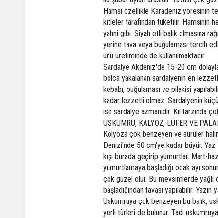
Hamsi özellikle Karadeniz yöresinin te
kitleler tarafından tüketilir. Hamsinin h
yahni gibi. Siyah etli balık olmasına 
yerine tava veya buğulaması tercih edil
unu üretiminde de kullanılmaktadır.
Sardalye Akdeniz'de 15-20 cm dolaylar
bolca yakalanan sardalyenin en lezzetli
kebabı, buğulaması ve pilakisi yapılabi
kadar lezzetli olmaz. Sardalyenin küçüğü 
ise sardalye azmanıdır. Kıl tarzında çok
USKUMRU, KALYOZ, LÜFER VE PAL
Kolyoza çok benzeyen ve sürüler hali
Denizi'nde 50 cm'ye kadar büyür. Yaz 
kışı burada geçirip yumurtlar. Mart-ha
yumurtlamaya başladığı ocak ayı sonuna
çok güzel olur. Bu mevsimlerde yağlı 
başladığından tavası yapılabilir. Yazın y
Uskumruya çok benzeyen bu balık, usk
yerli türleri de bulunur. Tadı uskumru