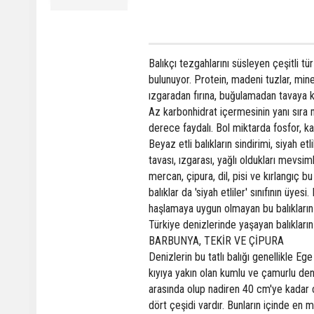
Balıkçı tezgahlarını süsleyen çeşitli t
bulunuyor. Protein, madeni tuzlar, miner
ızgaradan fırına, buğulamadan tavaya ka
Az karbonhidrat içermesinin yanı sıra 
derece faydalı. Bol miktarda fosfor, ka
Beyaz etli balıkların sindirimi, siyah et
tavası, ızgarası, yağlı oldukları mevsiml
mercan, çipura, dil, pisi ve kırlangıç b
balıklar da 'siyah etliler' sınıfının üye
haşlamaya uygun olmayan bu balıkların
Türkiye denizlerinde yaşayan balıkların 
BARBUNYA, TEKİR VE ÇİPURA
Denizlerin bu tatlı balığı genellikle Ege
kıyıya yakın olan kumlu ve çamurlu den
arasında olup nadiren 40 cm'ye kadar 
dört çeşidi vardır. Bunların içinde en 