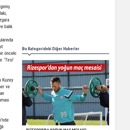
 geniş
laki,
ızgara
ve balık
ularında
ıt
Bu Kategorideki Diğer Haberler
bir önceki
. 'Tirsi'
ru Kuzey
ner ve
dan
laması
i'nde
lı