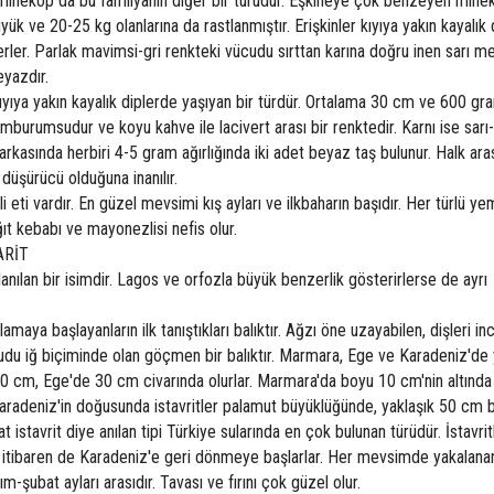
n minekop da bu familyanın diğer bir türüdür. Eşkineye çok benzeyen mine
k ve 20-25 kg olanlarına da rastlanmıştır. Erişkinler kıyıya yakın kayalık d
derler. Parlak mavimsi-gri renkteki vücudu sırttan karına doğru inen sarı me
eyazdır.
yıya yakın kayalık diplerde yaşıyan bir türdür. Ortalama 30 cm ve 600 gra
ı kamburumsudur ve koyu kahve ile lacivert arası bir renktedir. Karnı ise sar
n arkasında herbiri 4-5 gram ağırlığında iki adet beyaz taş bulunur. Halk ar
 düşürücü olduğuna inanılır.
 eti vardır. En güzel mevsimi kış ayları ve ilkbaharın başıdır. Her türlü y
ğıt kebabı ve mayonezlisi nefis olur.
ARİT
ullanılan bir isimdir. Lagos ve orfozla büyük benzerlik gösterirlerse de ayrı
maya başlayanların ilk tanıştıkları balıktır. Ağzı öne uzayabilen, dişleri in
vücudu iğ biçiminde olan göçmen bir balıktır. Marmara, Ege ve Karadeniz'de
-20 cm, Ege'de 30 cm civarında olurlar. Marmara'da boyu 10 cm'nin altında
r. Karadeniz'in doğusunda istavritler palamut büyüklüğünde, yaklaşık 50 cm
at istavrit diye anılan tipi Türkiye sularında en çok bulunan türüdür. İstavrit
 itibaren de Karadeniz'e geri dönmeye başlarlar. Her mevsimde yakalana
m-şubat ayları arasıdır. Tavası ve fırını çok güzel olur.