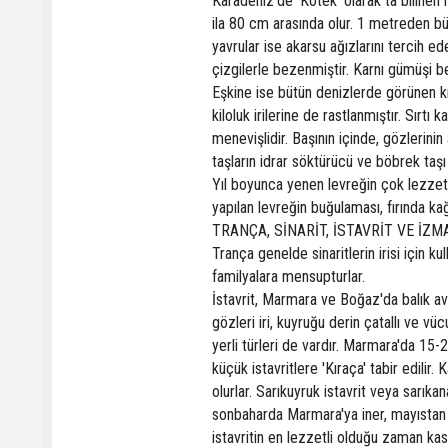
Karadeniz'de 'Kötek' olarak ta biline
ila 80 cm arasında olur. 1 metreden büyü
yavrular ise akarsu ağızlarını tercih e
çizgilerle bezenmiştir. Karnı gümüşi b
Eşkine ise bütün denizlerde görünen kı
kiloluk irilerine de rastlanmıştır. Sırt
menevişlidir. Başının içinde, gözlerini
taşların idrar söktürücü ve böbrek taşı
Yıl boyunca yenen levreğin çok lezzetli
yapılan levreğin buğulaması, fırında ka
TRANÇA, SİNARİT, İSTAVRİT VE İZM
Trança genelde sinaritlerin irisi için k
familyalara mensupturlar.
İstavrit, Marmara ve Boğaz'da balık avla
gözleri iri, kuyruğu derin çatallı ve 
yerli türleri de vardır. Marmara'da 15
küçük istavritlere 'Kıraça' tabir edili
olurlar. Sarıkuyruk istavrit veya sarıkan
sonbaharda Marmara'ya iner, mayıstan
istavritin en lezzetli olduğu zaman kası