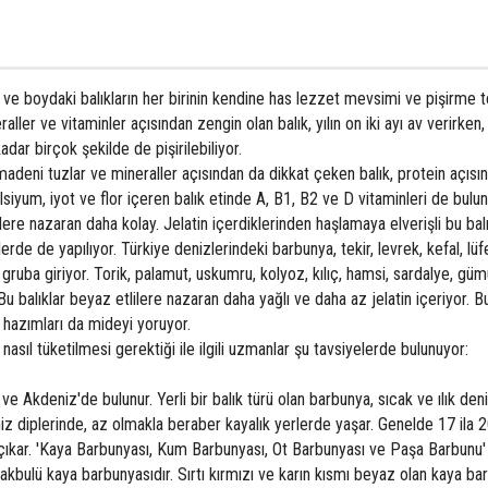
ür ve boydaki balıkların her birinin kendine has lezzet mevsimi ve pişirme t
aller ve vitaminler açısından zengin olan balık, yılın on iki ayı av verirken,
dar birçok şekilde de pişirilebiliyor.
madeni tuzlar ve mineraller açısından da dikkat çeken balık, protein açısı
lsiyum, iyot ve flor içeren balık etinde A, B1, B2 ve D vitaminleri de bulun
lilere nazaran daha kolay. Jelatin içerdiklerinden haşlamaya elverişli bu balı
erde de yapılıyor. Türkiye denizlerindeki barbunya, tekir, levrek, kefal, lüfe
u gruba giriyor. Torik, palamut, uskumru, kolyoz, kılıç, hamsi, sardalye, güm
si. Bu balıklar beyaz etlilere nazaran daha yağlı ve daha az jelatin içeriyor.
 hazımları da mideyi yoruyor.
nasıl tüketilmesi gerektiği ile ilgili uzmanlar şu tavsiyelerde bulunuyor:
 ve Akdeniz'de bulunur. Yerli bir balık türü olan barbunya, sıcak ve ılık deni
iz diplerinde, az olmakla beraber kayalık yerlerde yaşar. Genelde 17 ila
çıkar. 'Kaya Barbunyası, Kum Barbunyası, Ot Barbunyası ve Paşa Barbunu'
makbulü kaya barbunyasıdır. Sırtı kırmızı ve karın kısmı beyaz olan kaya ba