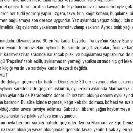
mel gıdası, temel protein kaynağıdır. Fiyatının ucuz olması sebebiyle çok
emen her türlü yemeği yapılır. Izgara, tava, fırın, kağıt kebabı, buğulama, pi
rağmen buğulamaya son derece uygundur. Yaz aylarında yağsız olduğu için 
melidir. Kış aylarında yakalanan hamsi tuzlanıp saklanır. Ayrıca balık yağı 
ındadır. Okyanusta ise 30 cm'ye kadar büyürler. Türkiye'nin Kuzey Ege s
 mevsimi temmuz-ekim aylarıdır. Bu sürede çeşitli ızgaraları, fırını ve kağ
lir. Kasım-haziran arasında ise ancak pilaki ve buğulaması yapılabilirse de 
'Papalina' tabir edilir, ayıklamadan yemeği yapılknı sırtında hiç gri leke ır
 kılçığı vardır ve sardalye kadar lezzetli değildir.
AMUT
nde dolaşan göçmen bir balıktır. Denizlerde 30 cm civarında olan uskum
aylarını Karadeniz'de geçiren uskumru, eylül-ekim aylarında Marmara'ya i
ziran aylarında da Karadeniz'e döner. En lezzetli olduğu dönem eylül ayın
 kadardır. Bu süre içinde ızgarası, kağıt kebabı, dolması, köftesi ve tuz
olduğundan tavası tavsiye edilmez. Şubattan itibaren yağını kaybetmeye
akalananlar ise pilaki ve tava için uygundur.
umruyla beraber sürüler halinde göç eder. Ayrıca Marmara ve Ege Deniz
ya nazaran oldukça yavan olduğundan genelde tavası yapılır. Ocak ayı en yağ