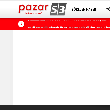
YÖREDEN HABER
YÖ
PAZAR KAMERA
RİZ
Yerli ve milli olarak üretilen ventilatörler şehir h