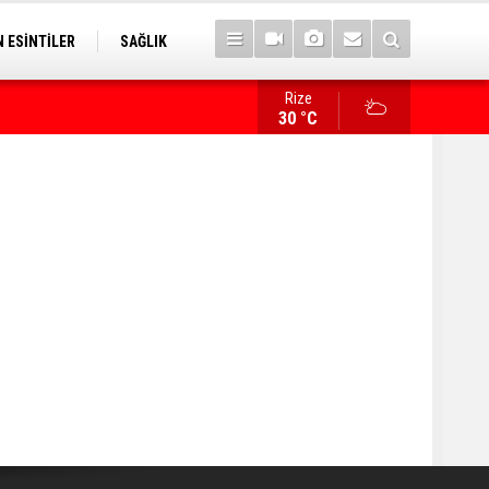
 ESİNTİLER
SAĞLIK
Rize
İlk sözü, "Bize her yer Trabzon" oldu!
30 °C