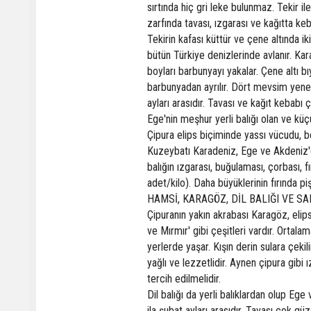
sırtında hiç gri leke bulunmaz. Tekir il
zarfında tavası, ızgarası ve kağıtta keb
Tekirin kafası küttür ve çene altında i
bütün Türkiye denizlerinde avlanır. Ka
boyları barbunyayı yakalar. Çene altı bı
barbunyadan ayrılır. Dört mevsim yen
ayları arasıdır. Tavası ve kağıt kebabı 
Ege'nin meşhur yerli balığı olan ve küç
Çipura elips biçiminde yassı vücudu, be
Kuzeybatı Karadeniz, Ege ve Akdeniz'
balığın ızgarası, buğulaması, çorbası, fı
adet/kilo). Daha büyüklerinin fırında piş
HAMSİ, KARAGÖZ, DİL BALIĞI VE S
Çipuranın yakın akrabası Karagöz, elips 
ve Mırmır' gibi çeşitleri vardır. Orta
yerlerde yaşar. Kışın derin sulara çek
yağlı ve lezzetlidir. Aynen çipura gibi 
tercih edilmelidir.
Dil balığı da yerli balıklardan olup E
ila şubat ayları arasıdır. Tavası çok güzel