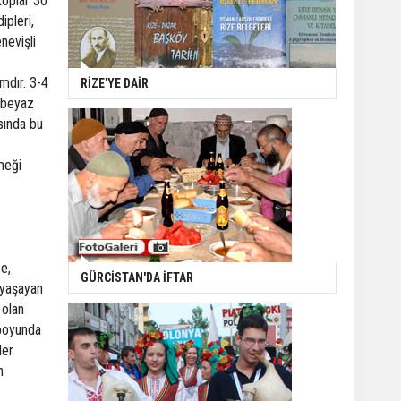
koplar 30
ipleri,
nevişli
mdır. 3-4
RİZE'YE DAİR
ı-beyaz
asında bu
emeği
ce,
GÜRCİSTAN'DA İFTAR
 yaşayan
 olan
 boyunda
ler
n