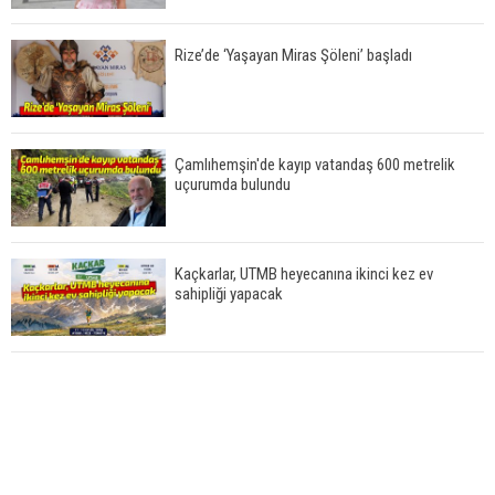
Rize’de ‘Yaşayan Miras Şöleni’ başladı
Çamlıhemşin'de kayıp vatandaş 600 metrelik
uçurumda bulundu
Kaçkarlar, UTMB heyecanına ikinci kez ev
sahipliği yapacak
Çamlıhemşin'de otomobilin üzerine kaya düştü:
1 yaralı