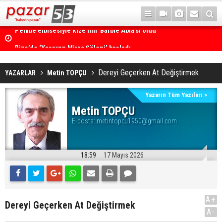
Pembe elbisesiyle Rize'nin 'Barbie Abla'sı oldu
Rize’de ‘Yaşayan Miras Şöleni’ başladı
Dereyi Geçerken At Değiştirmek
YAZARLAR
Metin TOPÇU
Yazarın Tüm Yazıları >
Metin TOPÇU
E-posta:
metintopcu1950@gmail.com
18:59
17 Mayıs 2026
A+
Dereyi Geçerken At Değiştirmek
A-