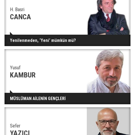
H. Basri
CANCA
Yenilenmeden, ‘Yeni’ mümkün mü?
Yusuf
KAMBUR
MÜSLÜMAN AİLENİN GENÇLERİ
Sefer
YAZICI