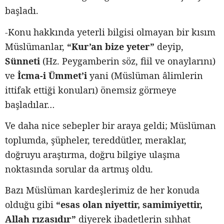
başladı.
-Konu hakkında yeterli bilgisi olmayan bir kısım
Müslümanlar,
“Kur’an bize yeter”
deyip,
Sünneti
(Hz. Peygamberin söz, fiil ve onaylarını)
ve
İcma-i Ümmet’i
yani (Müslüman âlimlerin
ittifak ettiği konuları) önemsiz görmeye
başladılar…
Ve daha nice sebepler bir araya geldi; Müslüman
toplumda, şüpheler, tereddütler, meraklar,
doğruyu araştırma, doğru bilgiye ulaşma
noktasında sorular da artmış oldu.
Bazı Müslüman kardeşlerimiz de her konuda
olduğu gibi
“esas olan niyettir, samimiyettir,
Allah rızasıdır”
diyerek ibadetlerin sıhhat