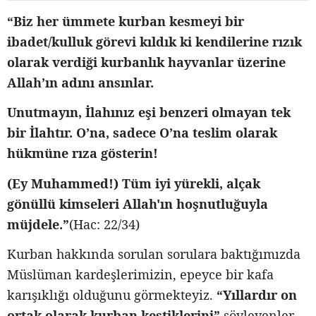
“Biz her ümmete kurban kesmeyi bir
ibadet/kulluk görevi kıldık ki kendilerine rızık
olarak verdiği kurbanlık hayvanlar üzerine
Allah’ın adını ansınlar.
Unutmayın, İlahınız eşi benzeri olmayan tek
bir İlahtır. O’na, sadece O’na teslim olarak
hükmüne rıza gösterin!
(Ey Muhammed!) Tüm iyi yürekli, alçak
gönüllü kimseleri Allah'ın hoşnutluğuyla
müjdele.”
(Hac: 22/34)
Kurban hakkında sorulan sorulara baktığımızda
Müslüman kardeşlerimizin, epeyce bir kafa
karışıklığı olduğunu görmekteyiz.
“Yıllardır on
ortak olarak kurban kestiklerini”
söyleyenler