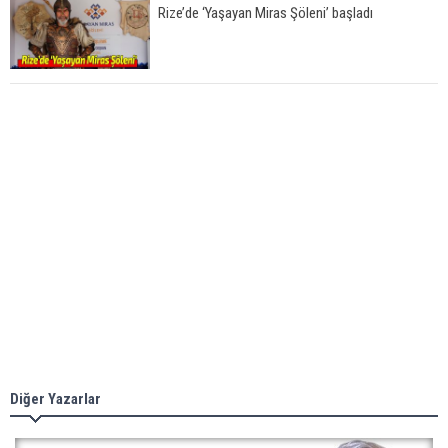
Rize’de ‘Yaşayan Miras Şöleni’ başladı
Çamlıhemşin'de kayıp vatandaş 600 metrelik
uçurumda bulundu
Diğer Yazarlar