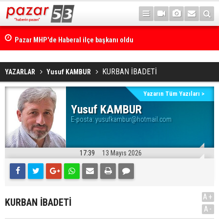
Pazar MHP'de Haberal ilçe başkanı oldu
KURBAN İBADETİ
YAZARLAR
Yusuf KAMBUR
Yazarın Tüm Yazıları >
Yusuf KAMBUR
E-posta:
yusufkambur@hotmail.com
17:39
13 Mayıs 2026
A+
KURBAN İBADETİ
A-