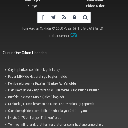
Ana Sayfa
Foto Galeri
Künye
Video Galeri
Tüm Hakları Saklıdır © 2000
Pazar 53
| 0 540 612 53 53 |
Haber Scripti
Günün Öne Çıkan Haberleri
Çay toplarken serinlemek çok kolay!
Pazar MHP'de Haberal ilçe başkanı oldu
Pembe elbisesiyle Rize'nin 'Barbie Abla'sı oldu
Çamlıhemşin'de kayıp vatandaş 600 metrelik uçurumda bulundu
Rize’de ‘Yaşayan Miras Şöleni’ başladı
Kaçkarlar, UTMB heyecanına ikinci kez ev sahipliği yapacak
Çamlıhemşin'de otomobilin üzerine kaya düştü: 1 yaralı
İlk sözü, "Bize her yer Trabzon" oldu!
Yerli ve milli olarak üretilen ventilatörler şehir hastanelerine ulaştı