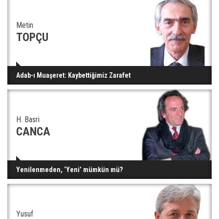
Metin
TOPÇU
Adab-ı Muaşeret: Kaybettiğimiz Zarafet
H. Basri
CANCA
Yenilenmeden, ‘Yeni’ mümkün mü?
Yusuf