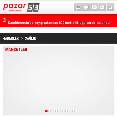
Çamlıhemşin'de kayıp vatandaş 600 metrelik uçurumda bulundu
HABERLER
SAĞLIK
MANŞETLER
1
2
3
4
5
6
7
8
9
10