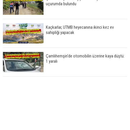
uçurumda bulundu
Kaçkarlar, UTMB heyecanına ikinci kez ev
sahipliği yapacak
Çamlıhemşin'de otomobilin üzerine kaya düştü:
1 yaralı
Yerli ve milli olarak üretilen ventilatörler şehir
hastanelerine ulaştı