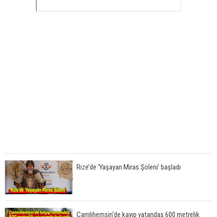
Rize’de ‘Yaşayan Miras Şöleni’ başladı
Çamlıhemşin'de kayıp vatandaş 600 metrelik