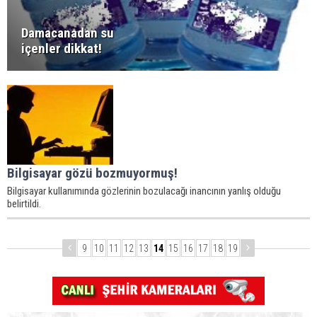
Damacanadan su
içenler dikkat!
Bilgisayar gözü bozmuyormuş!
Bilgisayar kullanımında gözlerinin bozulacağı inancının yanlış olduğu
belirtildi.
9
10
11
12
13
14
15
16
17
18
19