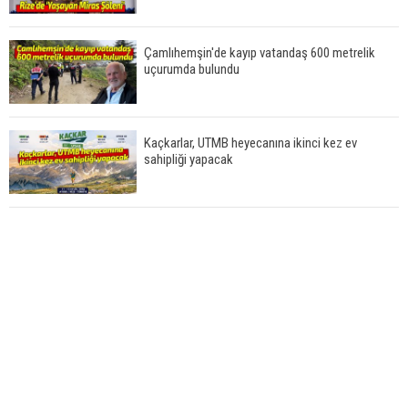
Çamlıhemşin'de kayıp vatandaş 600 metrelik
uçurumda bulundu
Kaçkarlar, UTMB heyecanına ikinci kez ev
sahipliği yapacak
Çamlıhemşin'de otomobilin üzerine kaya düştü:
1 yaralı