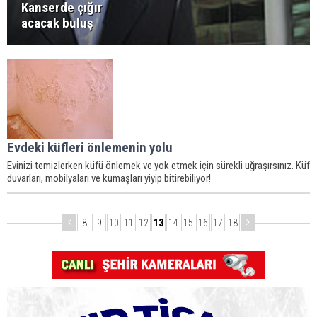
Kanserde çığır
acacak buluş
Evdeki küfleri önlemenin yolu
Evinizi temizlerken küfü önlemek ve yok etmek için sürekli uğraşırsınız. Küf
duvarları, mobilyaları ve kumaşları yiyip bitirebiliyor!
8
9
10
11
12
13
14
15
16
17
18