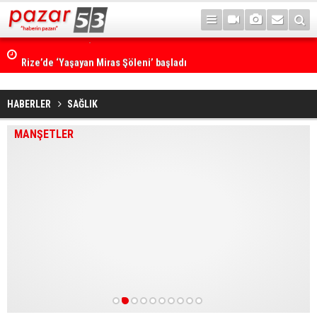
Rize’de ‘Yaşayan Miras Şöleni’ başladı
HABERLER
SAĞLIK
MANŞETLER
1
2
3
4
5
6
7
8
9
10