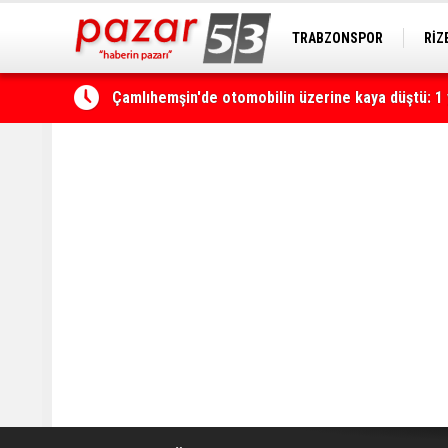
TRABZONSPOR
RİZ
Çamlıhemşin'de otomobilin üzerine kaya düştü: 1 
HOPASPOR
Yerli ve milli olarak üretilen ventilatörler şehir h