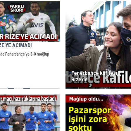
ZE'YE ACIMADI
nde Fenerbahçe'ye 6-0 mağlup
Fenerbahçe kafilesi
Rize'de