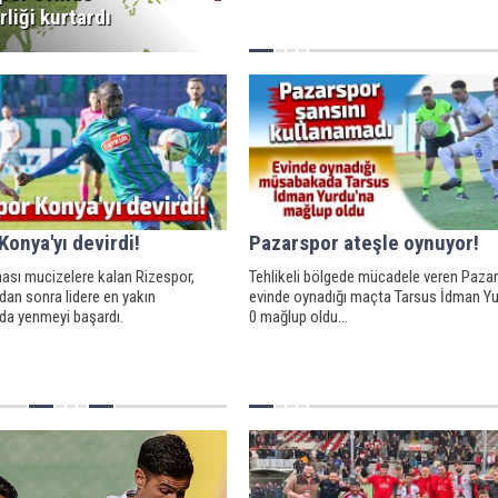
liği kurtardı
Konya'yı devirdi!
Pazarspor ateşle oynuyor!
sı mucizelere kalan Rizespor,
Tehlikeli bölgede mücadele veren Pazar
an sonra lidere en yakın
evinde oynadığı maçta Tarsus İdman Yu
da yenmeyi başardı.
0 mağlup oldu...