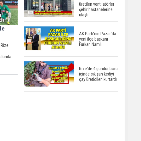
üretilen ventilatörler
şehir hastanelerine
ulaştı
le
AK Parti'nin Pazar'da
yeni ilçe başkanı
Furkan Namlı
 Rize
a
olunda
Rize'de 4 gündür boru
içinde sıkışan kediyi
çay üreticileri kurtardı