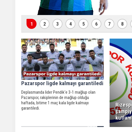
1
2
3
4
5
6
7
8
Pazarspor ligde kalmayı garantiledi
Deplasmanda lider Pendik'e 3-1 mağlup olan
Pazarspor, rakiplerinin de mağlup olduğu
haftada, bitime 1 maç kala ligde kalmayı
Rizesp
garantiledi.
şampiy
kutlam