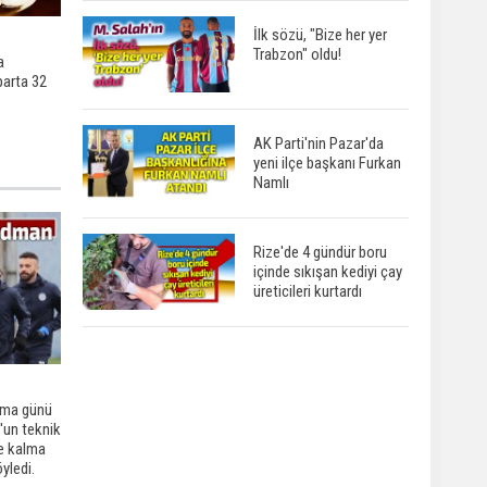
İlk sözü, "Bize her yer
Trabzon" oldu!
a
parta 32
AK Parti'nin Pazar'da
yeni ilçe başkanı Furkan
Namlı
Rize'de 4 gündür boru
içinde sıkışan kediyi çay
üreticileri kurtardı
Cuma günü
'un teknik
de kalma
yledi.