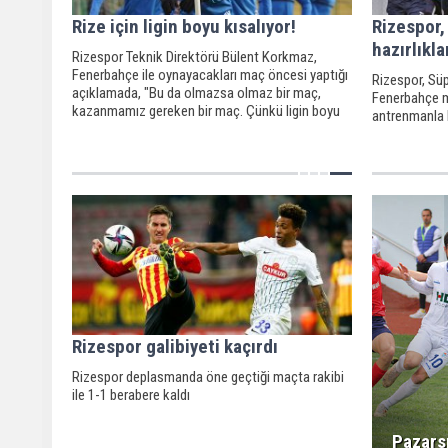
Rize için ligin boyu kısalıyor!
Rizespor
hazırlıkla
Rizespor Teknik Direktörü Bülent Korkmaz,
Fenerbahçe ile oynayacakları maç öncesi yaptığı
Rizespor, Süp
açıklamada, "Bu da olmazsa olmaz bir maç,
Fenerbahçe ma
kazanmamız gereken bir maç. Çünkü ligin boyu
antrenmanla 
da kısalıyor" dedi.
Rizespor galibiyeti kaçırdı
Rizespor deplasmanda öne geçtiği maçta rakibi
ile 1-1 berabere kaldı
Pazars