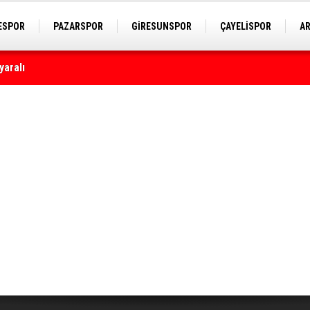
ESPOR
PAZARSPOR
GİRESUNSPOR
ÇAYELİSPOR
A
yaralı
astanelerine ulaştı