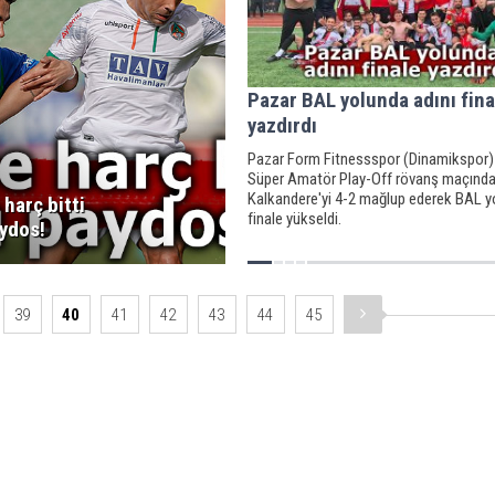
Pazar BAL yolunda adını fina
yazdırdı
Pazar Form Fitnessspor (Dinamikspor)
Süper Amatör Play-Off rövanş maçınd
Kalkandere'yi 4-2 mağlup ederek BAL y
 harç bitti
finale yükseldi.
aydos!
39
40
41
42
43
44
45