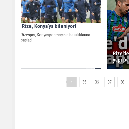
Rize, Konya'ya bileniyor!
Rizespor, Konyaspor maçının hazırlıklarına
başladı
Rize'de
yapı p
35
36
37
38