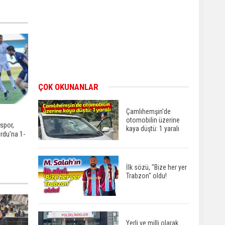
ÇOK OKUNANLAR
Çamlıhemşin'de
otomobilin üzerine
spor,
kaya düştü: 1 yaralı
rdu'na 1-
İlk sözü, "Bize her yer
Trabzon" oldu!
Yerli ve milli olarak