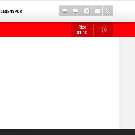
RDEŞENSPOR
Rize
İlk sözü, "Bize her yer Trabzon" oldu!
31 °C