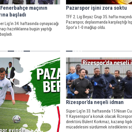
, Fenerbahçe maçının
Pazarspor işini zora soktu
rına başladı
TFF 2. Lig Beyaz Grup 35. hafta maçınd
Pazarspor, deplasmanda karşılaştığı Is
er Lig'in 34. haftasında oynayacağı
Spor’a 1-0 mağlup oldu.
çı hazırlıklarına bugün yaptığı
başladı.
Rizespor'da neşeli idman
Süper Lig'in 33. haftasında 15 Nisan 
Y. Kayserispor'a konuk olacak Rizespor
direktörü Bülent Korkmaz, kazanıp lig
mücadelesini sürdürmek istediklerini sö
por evinde