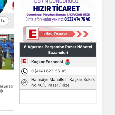
Ü »
ynayacağı
ğı