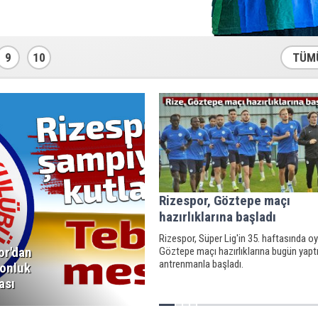
9
10
TÜM
Rizespor, Göztepe maçı
hazırlıklarına başladı
Rizespor, Süper Lig'in 35. haftasında o
or'dan
Göztepe maçı hazırlıklarına bugün yaptı
antrenmanla başladı.
onluk
ası