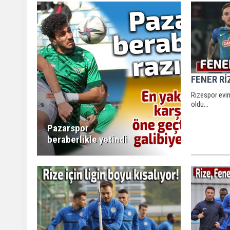
FENER Rİ
Rizespor evi
oldu...
Pazarspor
beraberlikle yetindi