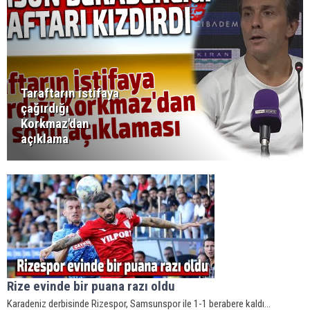
Taraftarın istifaya
çağırdığı
Korkmaz'dan
açıklama
Rize evinde bir puana razı oldu
Karadeniz derbisinde Rizespor, Samsunspor ile 1-1 berabere kaldı...