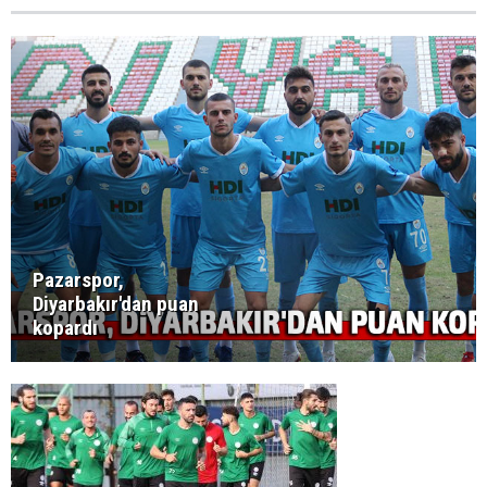
Pazarspor,
Diyarbakır'dan puan
kopardı