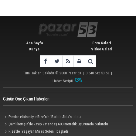
Ana Sayfa
Foto Galeri
Künye
Video Galeri
Tüm Hakları Saklıdır © 2000
Pazar 53
| 0 540 612 53 53 |
Haber Scripti
Günün Öne Çıkan Haberleri
Pembe elbisesiyle Rize'nin 'Barbie Abla'sı oldu
Çamlıhemşin'de kayıp vatandaş 600 metrelik uçurumda bulundu
Rize’de ‘Yaşayan Miras Şöleni’ başladı