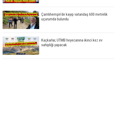
Çamlıhemşin'de kayıp vatandaş 600 metrelik
uçurumda bulundu
Kaçkarlar, UTMB heyecanına ikinci kez ev
sahipliği yapacak
Çamlıhemşin'de otomobilin üzerine kaya düştü:
1 yaralı