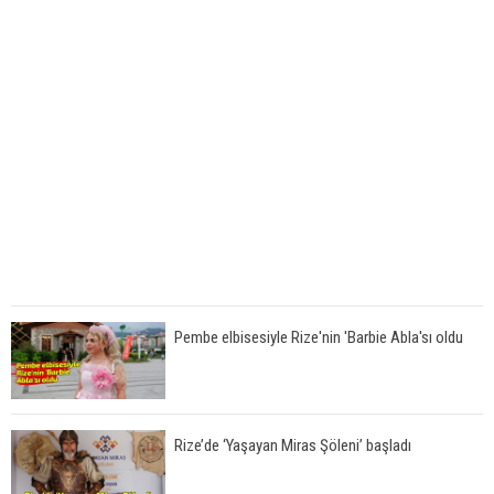
Pembe elbisesiyle Rize'nin 'Barbie Abla'sı oldu
Rize’de ‘Yaşayan Miras Şöleni’ başladı