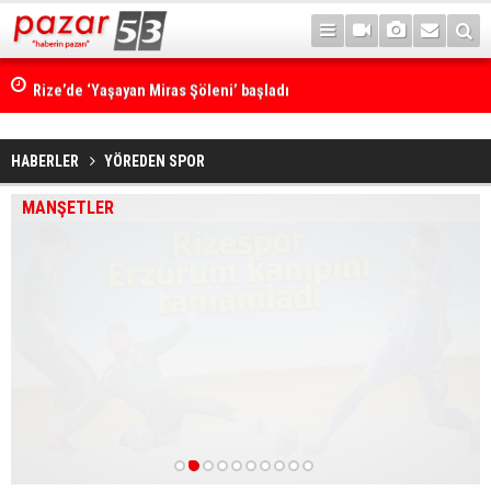
Rize’de ‘Yaşayan Miras Şöleni’ başladı
HABERLER
YÖREDEN SPOR
MANŞETLER
1
2
3
4
5
6
7
8
9
10