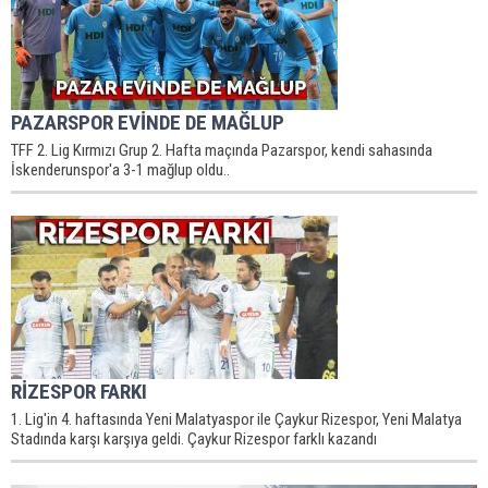
PAZARSPOR EVİNDE DE MAĞLUP
TFF 2. Lig Kırmızı Grup 2. Hafta maçında Pazarspor, kendi sahasında
İskenderunspor'a 3-1 mağlup oldu..
RİZESPOR FARKI
1. Lig'in 4. haftasında Yeni Malatyaspor ile Çaykur Rizespor, Yeni Malatya
Stadında karşı karşıya geldi. Çaykur Rizespor farklı kazandı