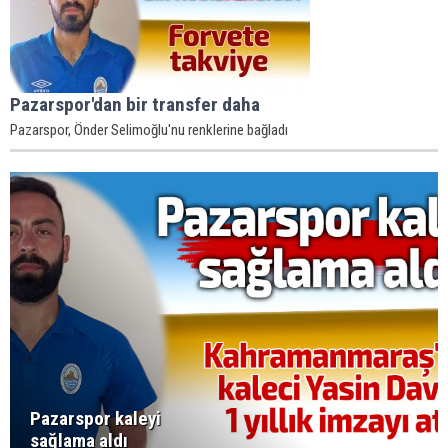
Pazarspor'dan bir transfer daha
Pazarspor, Önder Selimoğlu'nu renklerine bağladı
Pazarspor kaleyi
sağlama aldı