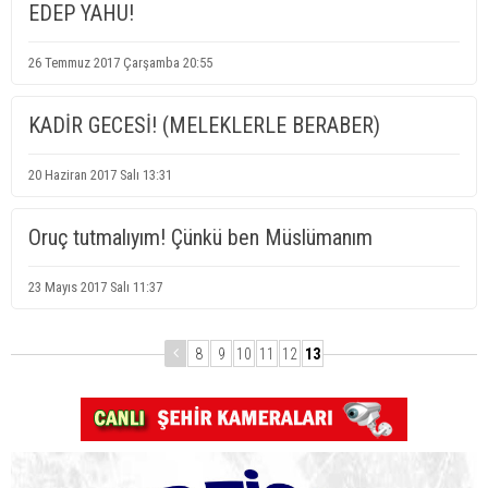
EDEP YAHU!
26 Temmuz 2017 Çarşamba 20:55
KADİR GECESİ! (MELEKLERLE BERABER)
20 Haziran 2017 Salı 13:31
Oruç tutmalıyım! Çünkü ben Müslümanım
23 Mayıs 2017 Salı 11:37
8
9
10
11
12
13