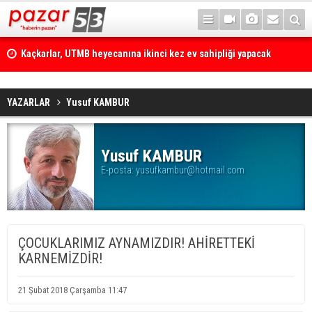
Kaçkarlar, UTMB heyecanına ikinci kez ev sahipliği yapacak
Çamlıhemşin'de otomobilin üzerine kaya düştü: 1 yaralı
YAZARLAR
Yusuf KAMBUR
Yusuf KAMBUR
E-posta:
yusufkambur@hotmail.com
ÇOCUKLARIMIZ AYNAMIZDIR! AHİRETTEKİ
KARNEMİZDİR!
21 Şubat 2018 Çarşamba 11:47