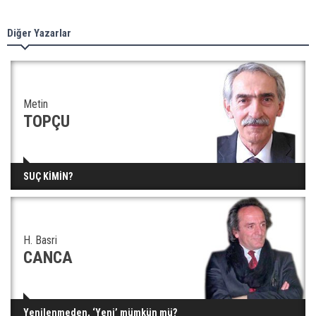
Diğer Yazarlar
Metin
TOPÇU
SUÇ KİMİN?
H. Basri
CANCA
Yenilenmeden, ‘Yeni’ mümkün mü?