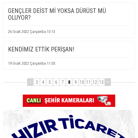
GENÇLER DEİST Mİ YOKSA DÜRÜST MÜ
OLUYOR?
26 Ocak 2022 Çarşamba 13:13
KENDİMİZ ETTİK PERİŞAN!
19 Ocak 2022 Çarşamba 11:05
3
4
5
6
7
8
9
10
11
12
13