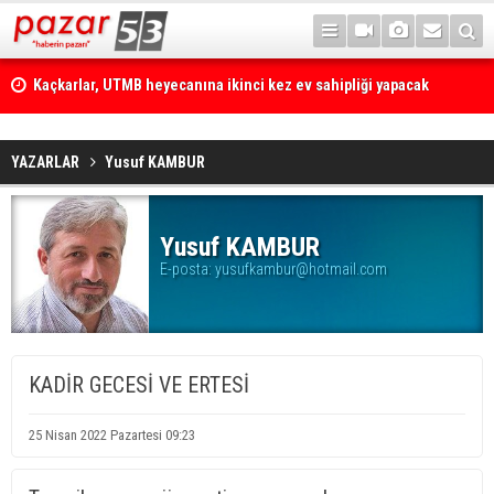
Kaçkarlar, UTMB heyecanına ikinci kez ev sahipliği yapacak
Çamlıhemşin'de otomobilin üzerine kaya düştü: 1 yaralı
YAZARLAR
Yusuf KAMBUR
Yusuf KAMBUR
E-posta:
yusufkambur@hotmail.com
KADİR GECESİ VE ERTESİ
25 Nisan 2022 Pazartesi 09:23