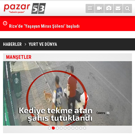
Rize’de ‘Yaşayan Miras Şöleni’ başladı
HABERLER
YURT VE DÜNYA
MANŞETLER
1
2
3
4
5
6
7
8
9
10