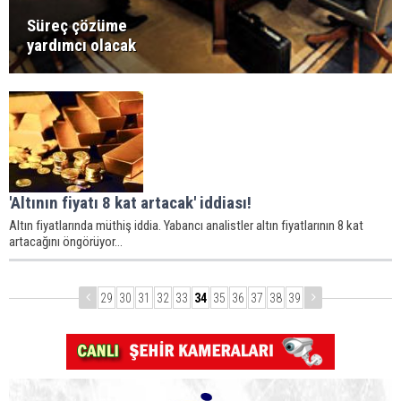
Süreç çözüme
yardımcı olacak
'Altının fiyatı 8 kat artacak' iddiası!
Altın fiyatlarında müthiş iddia. Yabancı analistler altın fiyatlarının 8 kat
artacağını öngörüyor...
29
30
31
32
33
34
35
36
37
38
39