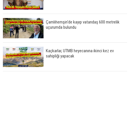
Çamlıhemşin'de kayıp vatandaş 600 metrelik
uçurumda bulundu
Kaçkarlar, UTMB heyecanına ikinci kez ev
sahipliği yapacak
Çamlıhemşin'de otomobilin üzerine kaya düştü:
1 yaralı