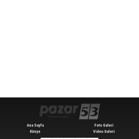
Ana Sayfa
Foto Galeri
Künye
Video Galeri