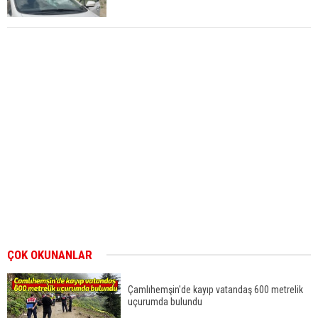
Yerli ve milli olarak üretilen ventilatörler şehir
hastanelerine ulaştı
ÇOK OKUNANLAR
Çamlıhemşin'de kayıp vatandaş 600 metrelik
uçurumda bulundu