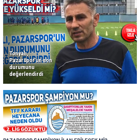
Tonyalı,
Pazarspor'un son
durumunu
değerlendirdi