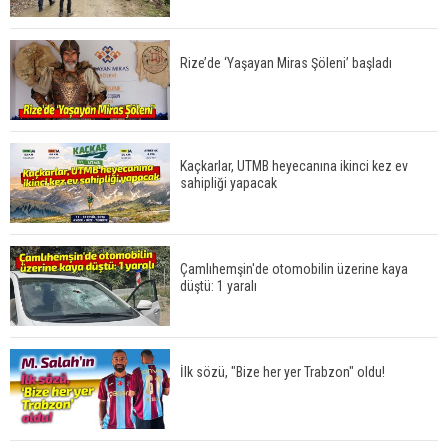
Rize’de ‘Yaşayan Miras Şöleni’ başladı
Kaçkarlar, UTMB heyecanına ikinci kez ev
sahipliği yapacak
Çamlıhemşin'de otomobilin üzerine kaya
düştü: 1 yaralı
İlk sözü, "Bize her yer Trabzon" oldu!