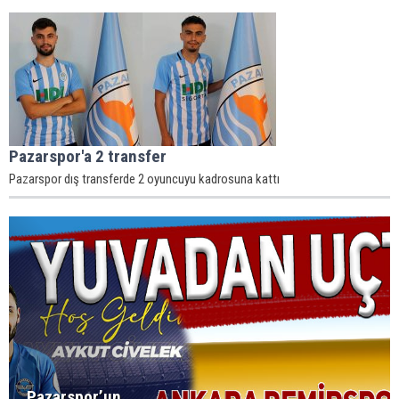
Pazarspor'a 2 transfer
Pazarspor dış transferde 2 oyuncuyu kadrosuna kattı
Pazarspor’un