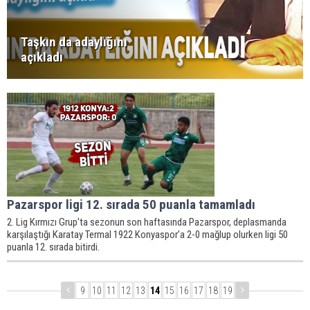
Taşkın da adaylığını
açıkladı
Pazarspor ligi 12. sırada 50 puanla tamamladı
2. Lig Kırmızı Grup'ta sezonun son haftasında Pazarspor, deplasmanda
karşılaştığı Karatay Termal 1922 Konyaspor’a 2-0 mağlup olurken ligi 50
puanla 12. sırada bitirdi.
9
10
11
12
13
14
15
16
17
18
19