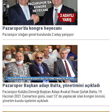
Pazarspor'da kongre heyecanı
Pazarspor olağan genel kurulunda 2 aday yarışıyor
Pazarspor Başkan adayı Balta, yönetimini açıkladı
Pazarspor Kulübü Derneği Başkan Adayı Avukat İhsan Şafak Balta, 19
Haziran 2021 Cumartesi günü, saat 12' de yapılacak olan kongre öncesi,
yönetim kurulu üyelerini açıkladı.