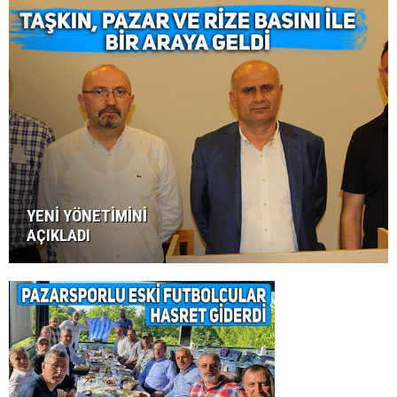
YENİ YÖNETİMİNİ
AÇIKLADI