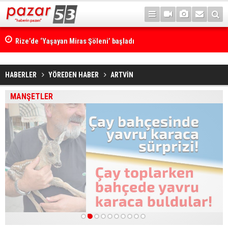
Rize’de ‘Yaşayan Miras Şöleni’ başladı
HABERLER
YÖREDEN HABER
ARTVİN
MANŞETLER
1
2
3
4
5
6
7
8
9
10