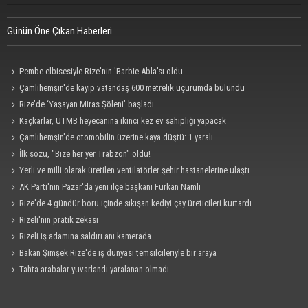
Günün Öne Çıkan Haberleri
Pembe elbisesiyle Rize'nin 'Barbie Abla'sı oldu
Çamlıhemşin'de kayıp vatandaş 600 metrelik uçurumda bulundu
Rize’de ‘Yaşayan Miras Şöleni’ başladı
Kaçkarlar, UTMB heyecanına ikinci kez ev sahipliği yapacak
Çamlıhemşin'de otomobilin üzerine kaya düştü: 1 yaralı
İlk sözü, "Bize her yer Trabzon" oldu!
Yerli ve milli olarak üretilen ventilatörler şehir hastanelerine ulaştı
AK Parti'nin Pazar'da yeni ilçe başkanı Furkan Namlı
Rize'de 4 gündür boru içinde sıkışan kediyi çay üreticileri kurtardı
Rizeli'nin pratik zekası
Rizeli iş adamına saldırı anı kamerada
Bakan Şimşek Rize'de iş dünyası temsilcileriyle bir araya
Tahta arabalar yuvarlandı yaralanan olmadı