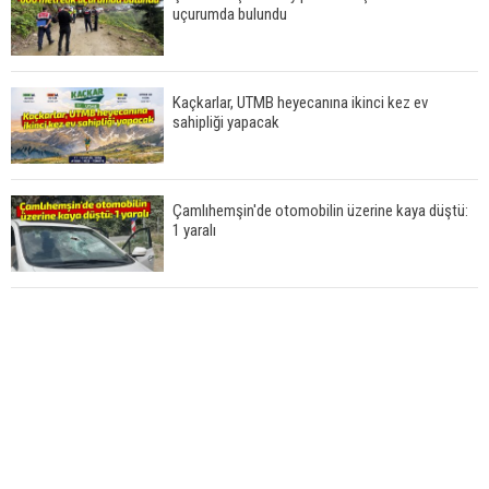
uçurumda bulundu
Kaçkarlar, UTMB heyecanına ikinci kez ev
sahipliği yapacak
Çamlıhemşin'de otomobilin üzerine kaya düştü:
1 yaralı
Yerli ve milli olarak üretilen ventilatörler şehir
hastanelerine ulaştı