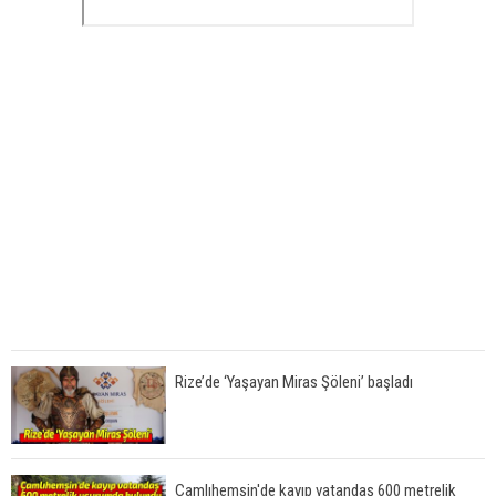
Rize’de ‘Yaşayan Miras Şöleni’ başladı
Çamlıhemşin'de kayıp vatandaş 600 metrelik