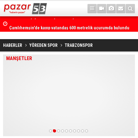
Çamlıhemşin'de kayıp vatandaş 600 metrelik uçurumda bulundu
HABERLER
YÖREDEN SPOR
TRABZONSPOR
MANŞETLER
1
2
3
4
5
6
7
8
9
10