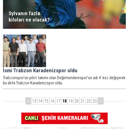
Sylvanın fazla
kiloları ne olacak?
İsmi Trabzon Karadenizspor oldu
Trabzonspor'un pilot takımı olan Değirmenderespor'un adı 4. kez değişerek
bu defa Trabzon Karadenizspor oldu.
13
14
15
16
17
18
19
20
21
22
23